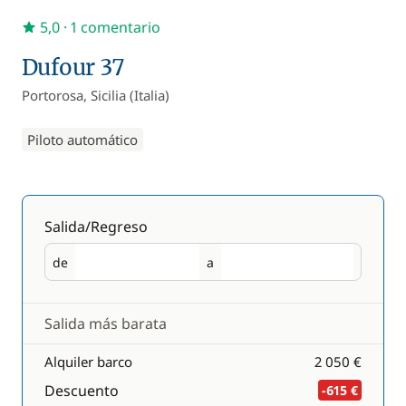
5,0
· 1 comentario
Dufour 37
Portorosa, Sicilia (Italia)
Piloto automático
Salida/Regreso
de
a
Salida
Regreso
Salida más barata
Alquiler barco
2 050 €
Descuento
-615 €