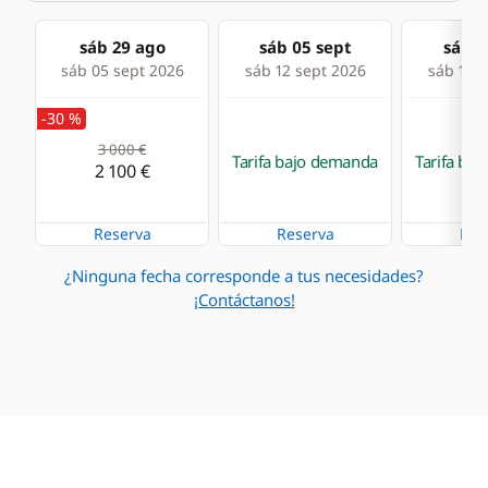
sáb 29 ago
sáb 05 sept
sáb 1
sáb 05 sept 2026
sáb 12 sept 2026
sáb 19 s
-30 %
3 000 €
Tarifa bajo demanda
Tarifa ba
2 100 €
Reserva
Reserva
Res
¿Ninguna fecha corresponde a tus necesidades?
¡Contáctanos!