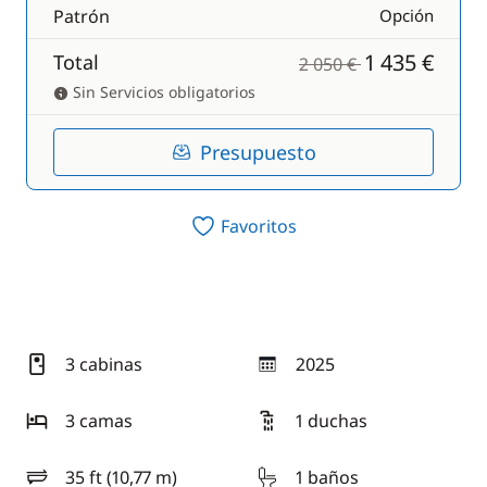
Patrón
Opción
1 435 €
Total
2 050 €
Sin Servicios obligatorios
Presupuesto
Favoritos
3 cabinas
2025
año
3 camas
1 duchas
35 ft (10,77 m)
1 baños
eslora