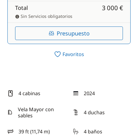
3 000 €
Total
Sin Servicios obligatorios
Presupuesto
Favoritos
4 cabinas
2024
año
Vela Mayor con
4 duchas
sables
39 ft (11,74 m)
4 baños
eslora