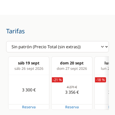
Comodidad
Cocina
Desalinizadora
Estufa horno de gas
WC eléctrico
Frigorífico
Tarifas
sáb 19 sept
dom 20 sept
lun 2
sáb 26 sept 2026
dom 27 sept 2026
lun 28 s
-21 %
-18 %
4 271 €
4 1
3 300 €
3 356 €
3 4
Reserva
Reserva
Res