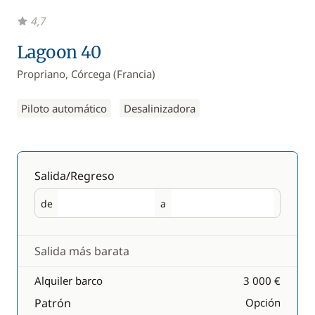
4,7
Lagoon 40
Propriano, Córcega (Francia)
Piloto automático
Desalinizadora
Salida/Regreso
de
a
Salida
Regreso
Salida más barata
Alquiler barco
3 000 €
Patrón
Opción