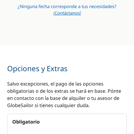
ancla
¿Ninguna fecha corresponde a tus necesidades?
¡Contáctanos!
Sprayhood
Toldo de sol
Winch eléctrico
Comodidad
Cocina
Opciones y Extras
Agua caliente
Cafetera
Aire Acondicionado
Congelador
Salvo excepciones, el pago de las opciones
Generador
Estufa horno de gas
obligatorias o de los extras se hará en base. Pónte
en contacto con la base de alquiler o tu asesor de
Lavadora
Frigorífico
GlobeSailor si tienes cualquier duda.
Plataforma de baño
Lavavajillas
Obligatorio
Radiador
Máquina de hielo
Ventiladores
Microondas