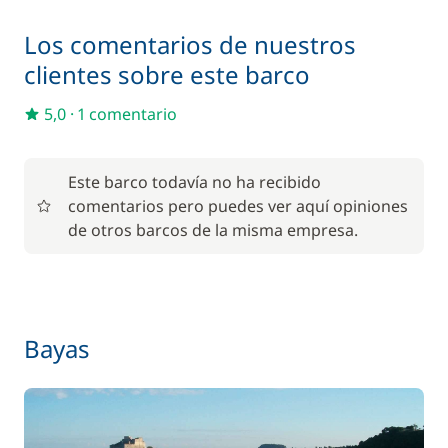
Incluido en el precio
Moto acuática
Los comentarios de nuestros
—
clientes sobre este barco
Incluido en el precio
Paddle
—
5,0
·
1 comentario
Incluido en el precio
Patrón (comidas no incluidas)
—
Este barco todavía no ha recibido
comentarios pero puedes ver aquí opiniones
de otros barcos de la misma empresa.
Incluido en el precio
Wifi
—
Bayas