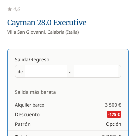
4,6
Cayman 28.0 Executive
Villa San Giovanni, Calabria (Italia)
Salida/Regreso
de
a
Salida
Regreso
Salida más barata
Alquiler barco
3 500 €
Descuento
-175 €
Patrón
Opción