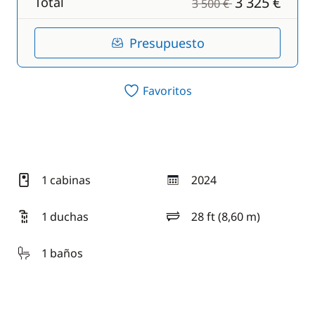
3 325 €
Total
3 500 €
Presupuesto
Favoritos
1 cabinas
2024
año
1 duchas
28 ft (8,60 m)
eslora
1 baños