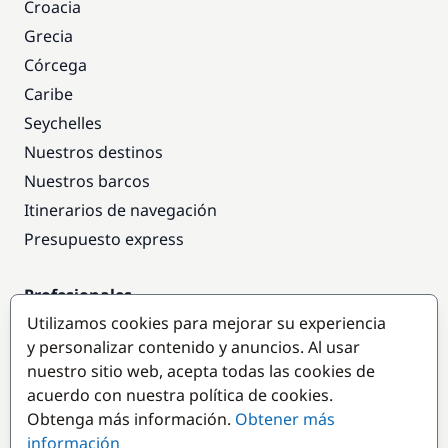
Croacia
Grecia
Córcega
Caribe
Seychelles
Nuestros destinos
Nuestros barcos
Itinerarios de navegación
Presupuesto express
Profesionales
Utilizamos cookies para mejorar su experiencia
Acceso empresas
y personalizar contenido y anuncios. Al usar
Colaborar como empresa
nuestro sitio web, acepta todas las cookies de
acuerdo con nuestra política de cookies.
Destinos populares
Obtenga más información.
Obtener más
información