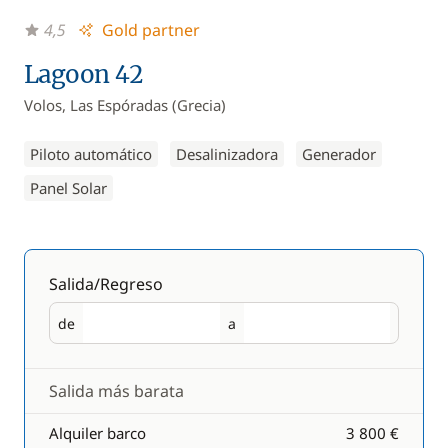
4,5
Gold partner
Lagoon 42
Volos, Las Espóradas (Grecia)
Piloto automático
Desalinizadora
Generador
Panel Solar
Salida/Regreso
de
a
Salida
Regreso
Salida más barata
Alquiler barco
3 800 €