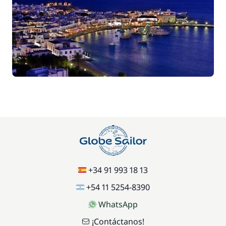
/ semana
215,00 €
Cocinero (comidas no incluidas)
/ noche
100,00 €
Paddle
/ semana
Red de seguridad
200,00 €
90,00 €
Wifi
/ semana
+34 91 993 18 13
+54 11 5254-8390
WhatsApp
¡Contáctanos!