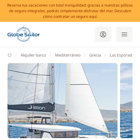
Reserva tus vacaciones con total tranquilidad: gracias a nuestras pólizas
de seguro integrales, podrás simplemente disfrutar del mar. Descubre
cómo contratar un seguro aquí.
GlobeSailor
Alquiler barco
Mediterráneo
Grecia
Las Espóradas