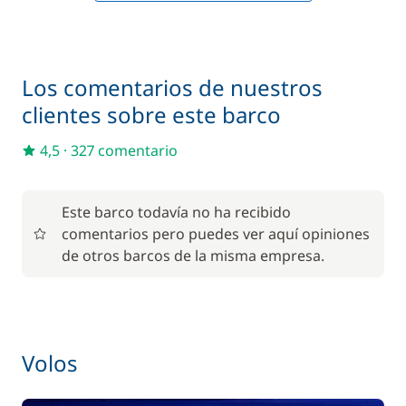
Incluído en el pack comfort
Limpieza final
—
Los comentarios de nuestros
Incluído en el pack comfort
Motor fueraborda
clientes sobre este barco
—
4,5
·
327 comentario
Incluído en el pack comfort
Ropa de cama
—
Este barco todavía no ha recibido
comentarios pero puedes ver aquí opiniones
En opción
de otros barcos de la misma empresa.
Animales de compañía
150,00 €
180,00 €
Azafata (comidas no incluidas)
/ noche
Volos
80,00 €
Barbacoa