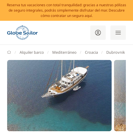
Reserva tus vacaciones con total tranquilidad: gracias a nuestras pólizas
de seguro integrales, podrás simplemente disfrutar del mar. Descubre
cómo contratar un seguro aquí.
GlobeSailor
Alquiler barco
Mediterráneo
Croacia
Dubrovnik