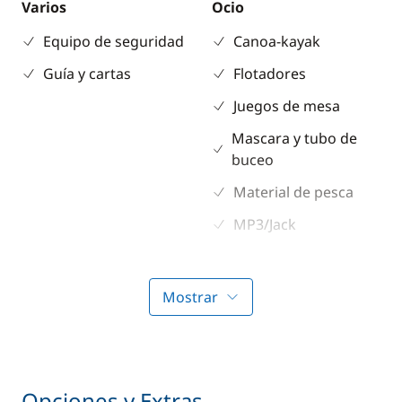
Varios
Ocio
Equipo de seguridad
Canoa-kayak
Guía y cartas
Flotadores
Juegos de mesa
Mascara y tubo de
buceo
Material de pesca
MP3/Jack
Paddle
TV
Mostrar
Electrónica
Cubierta
GPS
Altavoces exteriores
Opciones y Extras