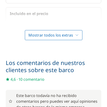
Ventiladores
Máquina de hielo
Incluido en el precio
Incluido en el precio
Aire Acondicionado
—
Mostrar todos los extras
Incluido en el precio
Gastos de Gestión de la Base
—
Incluido en el precio
Los comentarios de nuestros
IVA
—
clientes sobre este barco
Incluido en el precio
Juego de toallas
4,6
·
10 comentario
—
Incluido en el precio
Kayak
Este barco todavía no ha recibido
—
comentarios pero puedes ver aquí opiniones