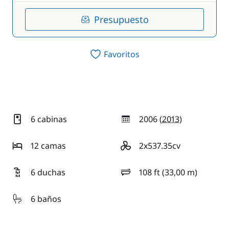
Presupuesto
Favoritos
6 cabinas
2006 (
2013
)
año
12 camas
2x537.35cv
motorización
6 duchas
108 ft (33,00 m)
eslora
6 baños