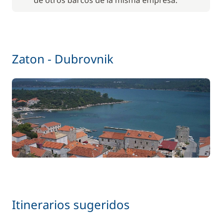
de otros barcos de la misma empresa.
Incluido en el precio
Paddle
—
Incluido en el precio
Patrón (comidas no incluidas)
—
Zaton - Dubrovnik
Incluido en el precio
Ropa de cama
—
Incluido en el precio
Transit Log
—
Última noche a bordo
Incluido en el precio
—
(viernes)
Incluido en el precio
Wifi
—
Itinerarios sugeridos