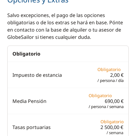
Plotter
Bañera de teca /
Interior
Salvo excepciones, el pago de las opciones
Profundímetro
obligatorias o de los extras se hará en base. Pónte
Bimini
Radio VHF
en contacto con la base de alquiler o tu asesor de
Cubierta de teca
GlobeSailor si tienes cualquier duda.
Ducha de cubierta
Obligatorio
Escalera de baño
Mesa de bañera
Obligatorio
Impuesto de estancia
2,00 €
Toldo de sol
/ persona / día
Obligatorio
Comodidad
Cocina
Media Pensión
690,00 €
/ persona / semana
Agua caliente
Cafetera
Aire Acondicionado
Estufa horno de gas
Obligatorio
Tasas portuarias
2 500,00 €
Radiador
Frigorífico
/ semana