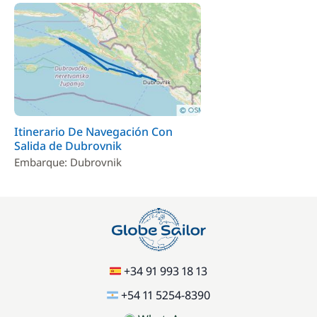
En opción
200,00 €
Bebidas
/ persona / semana
370,00 €
Bebidas Alcoholicas
/ persona / semana
Itinerario De Navegación Con
1 400,00 €
Gasto de One Way
Salida de Dubrovnik
/ semana
Embarque: Dubrovnik
930,00 €
Pensión completa
/ persona / semana
+34 91 993 18 13
+54 11 5254-8390