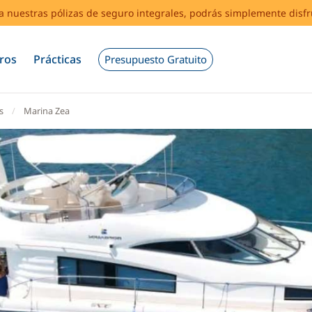
s a nuestras pólizas de seguro integrales, podrás simplemente disf
ros
Prácticas
Presupuesto Gratuito
s
Marina Zea