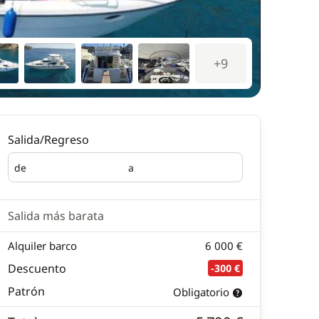
+9
Salida/Regreso
de
a
Salida
Regreso
Salida más barata
Alquiler barco
6 000 €
Descuento
-300 €
Patrón
Obligatorio