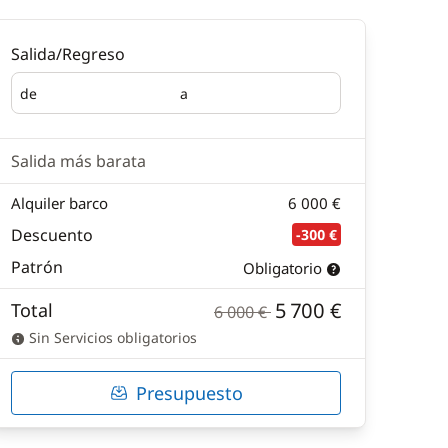
Salida/Regreso
de
a
Salida
Regreso
Salida más barata
Alquiler barco
6 000 €
Descuento
-300 €
Patrón
Obligatorio
5 700 €
Total
6 000 €
Sin Servicios obligatorios
Presupuesto