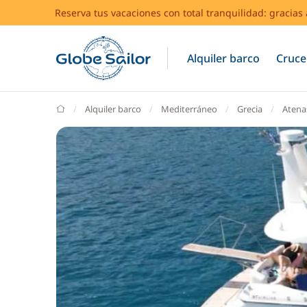
Reserva tus vacaciones con total tranquilidad: gracia
Alquiler barco
Cruce
GlobeSailor
Alquiler barco
Mediterráneo
Grecia
Atena