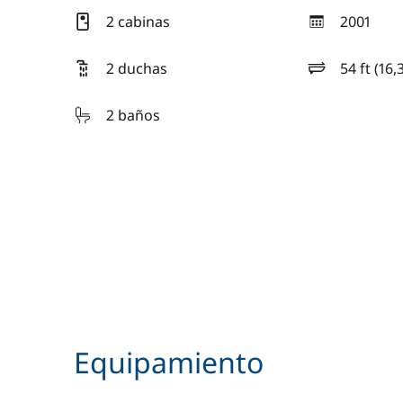
2 cabinas
2001
año
2 duchas
54 ft (16,
eslora
2 baños
Equipamiento