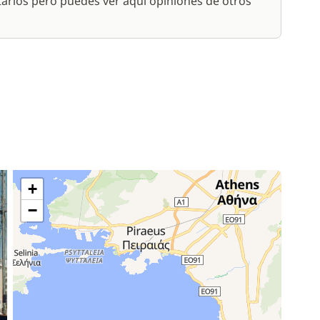
arios pero puedes ver aquí opiniones de otros
+
−