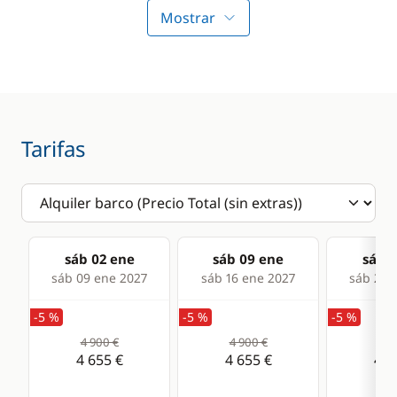
Panel Solar
Mostrar
Radiador
WC eléctrico
Cocina
Tarifas
Cafetera
Frigorífico
sáb 02 ene
sáb 09 ene
sáb 1
sáb 09 ene 2027
sáb 16 ene 2027
sáb 23 
-5 %
-5 %
-5 %
4 900 €
4 900 €
4 9
4 655 €
4 655 €
4 6