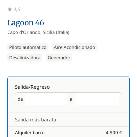
4,6
Lagoon 46
Capo d'Orlando, Sicilia (Italia)
Piloto automático
Aire Acondicionado
Desalinizadora
Generador
Salida/Regreso
de
a
Salida
Regreso
Salida más barata
Alquiler barco
4 900 €