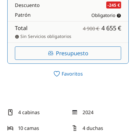
Descuento
-245 €
Patrón
Obligatorio
4 655 €
Total
4 900 €
Sin Servicios obligatorios
Presupuesto
Favoritos
4 cabinas
2024
año
10 camas
4 duchas