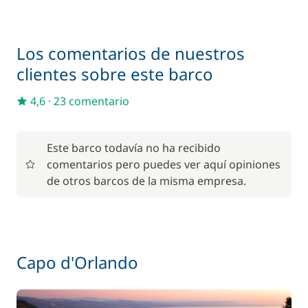
Animales de compañía
250,00 €
Los comentarios de nuestros
1 350,00 €
Azafata (comidas no incluidas)
clientes sobre este barco
/ semana
4,6
·
23 comentario
Red de seguridad
200,00 €
Última noche a bordo (viernes)
—
Este barco todavía no ha recibido
comentarios pero puedes ver aquí opiniones
de otros barcos de la misma empresa.
Capo d'Orlando