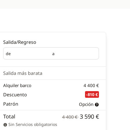
Salida/Regreso
de
a
Salida
Regreso
Salida más barata
Alquiler barco
4 400 €
Descuento
-810 €
Patrón
Opción
3 590 €
Total
4 400 €
Sin Servicios obligatorios