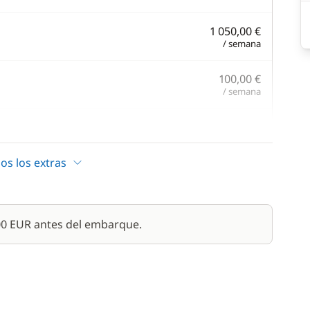
1 050,00 €
/ semana
100,00 €
/ semana
1 260,00 €
/ semana
os los extras
1,00 €
60,00 €
000 EUR antes del embarque.
/ semana
110,00 €
/ semana
1 400,00 €