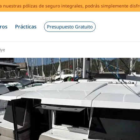
s a nuestras pólizas de seguro integrales, podrás simplemente disf
ros
Prácticas
Presupuesto Gratuito
iye