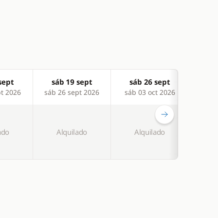
sept
sáb 19 sept
sáb 26 sept
sá
pt 2026
sáb 26 sept 2026
sáb 03 oct 2026
sáb 
-4 %
ado
Alquilado
Alquilado