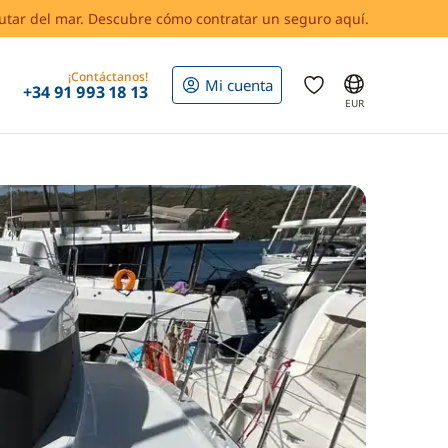
rutar del mar. Descubre cómo contratar un seguro aquí.
¡Contáctanos!
Mi cuenta
+34 91 993 18 13
EUR