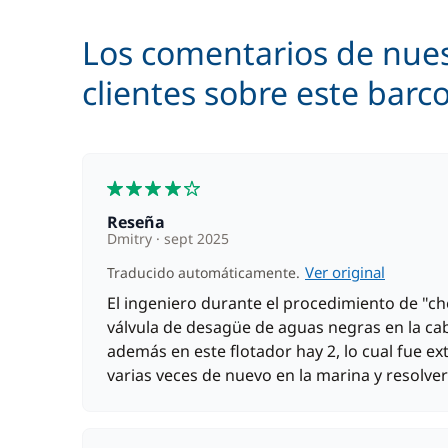
Patrón (comidas no incluidas)
Los comentarios de nue
Seabob / Scooter Acuático
clientes sobre este barc
4
Reseña
Dmitry
sept 2025
Ver original
Traducido automáticamente.
El ingeniero durante el procedimiento de "ch
válvula de desagüe de aguas negras en la cabi
además en este flotador hay 2, lo cual fue ex
varias veces de nuevo en la marina y resolve