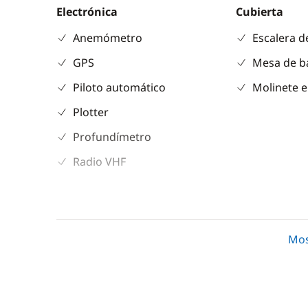
Electrónica
Cubierta
Anemómetro
Escalera d
GPS
Mesa de b
Piloto automático
Molinete e
Plotter
Profundímetro
Radio VHF
Cocina
Frigorífico
Mos
Máquina de hielo