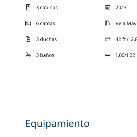
3 cabinas
2023
año
6 camas
Vela May
3 duchas
42 ft (12,
eslora
3 baños
1,00/1,22
calado
Equipamiento