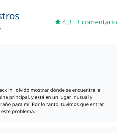
/ semana
stros
—
4,3
·
3 comentario
o
eck in" olvidó mostrar dónde se encuentra la
na principal, y está en un lugar inusual y
traño para mí. Por lo tanto, tuvimos que entrar
r este problema.