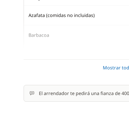
Azafata (comidas no incluidas)
Barbacoa
Cocinero (comidas no incluidas)
Mostrar tod
Comfort Package
Kayak
El arrendador te pedirá una fianza de 4
Paddle