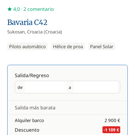
4,0
· 2 comentario
Bavaria C42
Sukosan, Croacia (Croacia)
Piloto automático
Hélice de proa
Panel Solar
Salida/Regreso
de
a
Salida
Regreso
Salida más barata
Alquiler barco
2 900 €
Descuento
-1 109 €