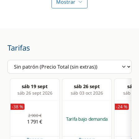
Radiador
Estufa horno de gas
Mostrar
Frigorífico
Tarifas
sáb 19 sept
sáb 26 sept
sáb 0
sáb 26 sept 2026
sáb 03 oct 2026
sáb 10 
-38 %
-24 %
2 900 €
2 5
Tarifa bajo demanda
1 791 €
1 9