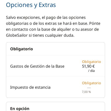
Escalera de baño
Generador
Opciones y Extras
Mesa de bañera
Ventiladores
Salvo excepciones, el pago de las opciones
Molinete eléctrico
WC eléctrico
obligatorias o de los extras se hará en base. Pónte
ancla
en contacto con la base de alquiler o tu asesor de
GlobeSailor si tienes cualquier duda.
Winch eléctrico
Obligatorio
Cocina
Congelador
Obligatorio
Gastos de Gestión de la Base
51,90 €
Estufa horno de gas
/ día
Nevera eléctrica
Obligatorio
Impuesto de estancia
—
7,00 %
En opción