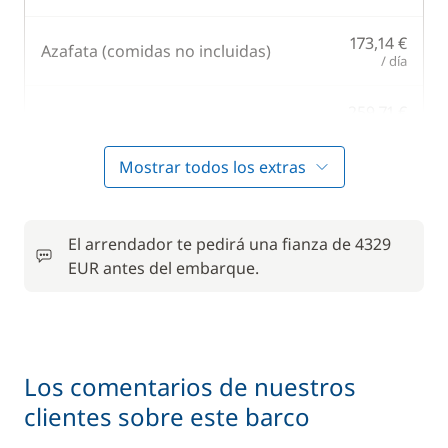
173,14 €
Azafata (comidas no incluidas)
/ día
259,71 €
Cocinero (comidas no incluidas)
/ día
Mostrar todos los extras
Kayak
151,50 €
Limpieza final
173,14 €
El arrendador te pedirá una fianza de 4329
EUR antes del embarque.
Paddle
151,50 €
303,00 €
Patrón (comidas no incluidas)
/ día
Los comentarios de nuestros
clientes sobre este barco