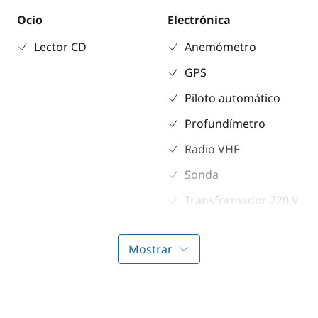
Ocio
Electrónica
Lector CD
Anemómetro
GPS
Piloto automático
Profundímetro
Radio VHF
Sonda
Transformador 220 V
Cubierta
Comodidad
Mostrar
Altavoces exteriores
Agua caliente
Bimini
Aire Acondicionado