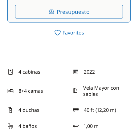
Presupuesto
Favoritos
4 cabinas
2022
año
Vela Mayor con
8+4 camas
sables
4 duchas
40 ft (12,20 m)
eslora
4 baños
1,00 m
calado