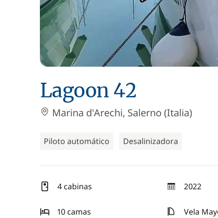
Lagoon 42
Marina d'Arechi, Salerno (Italia)
Piloto automático
Desalinizadora
4 cabinas
2022
año
10 camas
Vela May