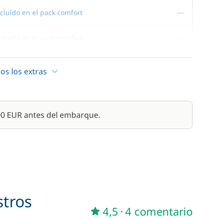
—
cluído en el pack comfort
—
cluído en el pack comfort
os los extras
220,00 €
500 EUR antes del embarque.
110,00 €
/ semana
18,00 €
190,00 €
stros
/ semana
4,5
·
4 comentario