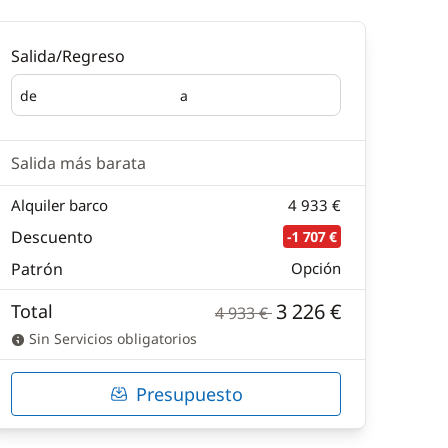
Salida/Regreso
de
a
Salida
Regreso
Salida más barata
Alquiler barco
4 933 €
Descuento
-1 707 €
Patrón
Opción
3 226 €
Total
4 933 €
Sin Servicios obligatorios
Presupuesto