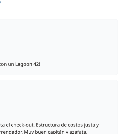
o
90,00 €
/ semana
380,00 €
 con un Lagoon 42!
a el check-out. Estructura de costos justa y
rrendador. Muy buen capitán y azafata.