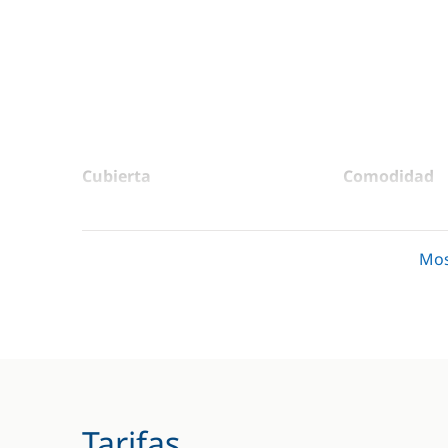
Cubierta
Comodidad
Altavoces exteriores
Agua calie
Bimini
Desaliniz
Mos
Escalera de baño
WC eléctri
Mesa de bañera
Molinete eléctrico ancla
Tarifas