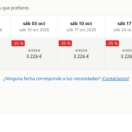
s que prefieres
sáb 03 oct
sáb 10 oct
sáb 17
26
sáb 10 oct 2026
sáb 17 oct 2026
sáb 24 oc
-35 %
-35 %
-35 %
4 933 €
4 933 €
4 933
3 226 €
3 226 €
3 226
¿Ninguna fecha corresponde a tus necesidades?
¡Contáctanos!