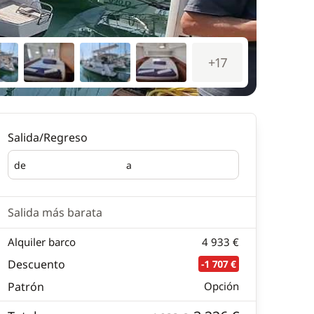
+17
Salida/Regreso
de
a
Salida
Regreso
Salida más barata
Alquiler barco
4 933 €
Descuento
-1 707 €
Patrón
Opción