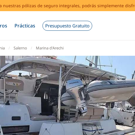
s a nuestras pólizas de seguro integrales, podrás simplemente disf
ros
Prácticas
Presupuesto Gratuito
nia
Salerno
Marina d'Arechi