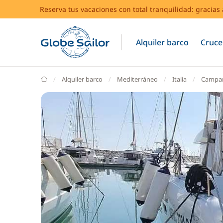
Reserva tus vacaciones con total tranquilidad: gracia
Alquiler barco
Cruce
GlobeSailor
Alquiler barco
Mediterráneo
Italia
Campa