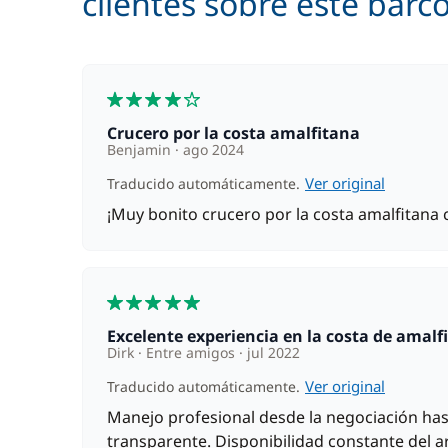
clientes sobre este barc
Parking Coches
Seguro de Franquicia
4
Crucero por la costa amalfitana
Benjamin
ago 2024
Ver original
Traducido automáticamente.
¡Muy bonito crucero por la costa amalfitana
5
Excelente experiencia en la costa de amalfi
Dirk
Entre amigos
jul 2022
Ver original
Traducido automáticamente.
Manejo profesional desde la negociación hast
transparente. Disponibilidad constante del a