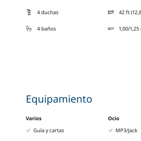
4 duchas
42 ft (12,
eslora
4 baños
1,00/1,25
calado
Equipamiento
Varios
Ocio
Guía y cartas
MP3/Jack