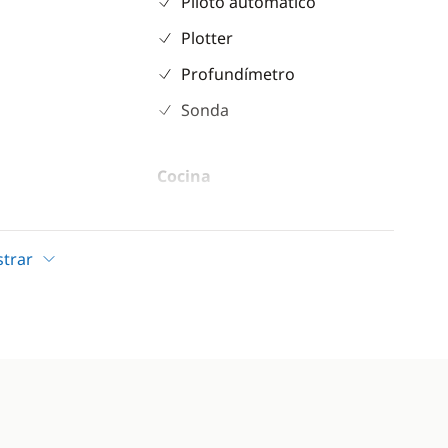
Piloto automático
Plotter
Profundímetro
Sonda
Cocina
nte
Congelador
adora
Frigorífico
trar
co