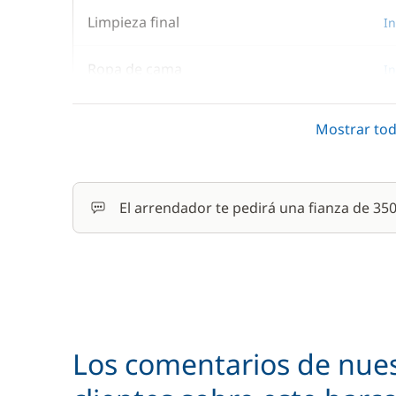
Limpieza final
In
Ropa de cama
In
Mostrar tod
En opción
Animales de compañía
El arrendador te pedirá una fianza de 3
Barbacoa
Juego de toallas
Motor fueraborda
Los comentarios de nue