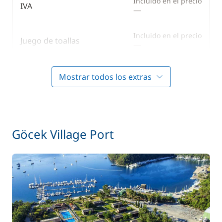
Incluido en el precio
IVA
—
Incluido en el precio
Juego de toallas
—
Incluido en el precio
Limpieza final
Mostrar todos los extras
—
Incluido en el precio
Marinero
—
Göcek Village Port
Incluido en el precio
Patrón (comidas no incluidas)
—
Incluido en el precio
Ropa de cama
—
Incluido en el precio
Tasas portuarias
—