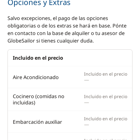
Opciones y Extras
Sprayhood
Salvo excepciones, el pago de las opciones
obligatorias o de los extras se hará en base. Pónte
Comodidad
Cocina
en contacto con la base de alquiler o tu asesor de
Agua caliente
Cafetera
GlobeSailor si tienes cualquier duda.
Aire Acondicionado
Congelador
Incluido en el precio
Desalinizadora
Estufa horno de gas
Generador
Frigorífico
Incluido en el precio
Aire Acondicionado
—
Panel Solar
Lavavajillas
Radiador
Máquina de hielo
Cocinero (comidas no
Incluido en el precio
—
incluidas)
Microondas
Tostadora
Incluido en el precio
Embarcación auxiliar
—