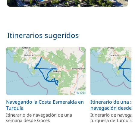
Última noche a bordo
Incluido en el precio
—
(viernes)
Itinerarios sugeridos
Incluido en el precio
Wifi
—
En opción
45,00 €
Media Pensión
/ persona / día
55,00 €
Pensión completa
Navegando la Costa Esmeralda en
Itinerario de una 
/ persona / día
Turquía
navegación desde F
Itinerario de navegación de una
Itinerario de navegac
Traslado
110,00 €
semana desde Gocek
turquesa de Turquía