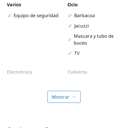
Varios
Ocio
Equipo de seguridad
Barbacoa
Jacuzzi
Mascara y tubo de
buceo
TV
Electrónica
Cubierta
Piloto automático
Altavoces exteriores
Transformador 220 V
Cubierta de teca
Mostrar
Ducha de cubierta
Escalera de baño
Mesa de bañera