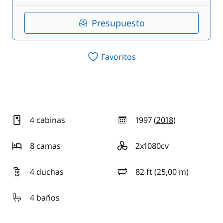
Presupuesto
Favoritos
4 cabinas
1997 (
2018
)
año
8 camas
2x1080cv
motorización
4 duchas
82 ft (25,00 m)
eslora
4 baños