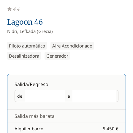
4,4
Lagoon 46
Nidrí, Lefkada (Grecia)
Piloto automático
Aire Acondicionado
Desalinizadora
Generador
Salida/Regreso
de
a
Salida
Regreso
Salida más barata
Alquiler barco
5 450 €