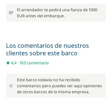
190,00 €
Azafata (comidas no incluidas)
/ noche
El arrendador te pedirá una fianza de 1000
EUR antes del embarque.
230,00 €
Cocinero (comidas no incluidas)
/ noche
100,00 €
Paddle
/ semana
Los comentarios de nuestros
clientes sobre este barco
210,00 €
Patrón (comidas no incluidas)
/ noche
4,4
·
163 comentario
Red de seguridad
200,00 €
Este barco todavía no ha recibido
comentarios pero puedes ver aquí opiniones
de otros barcos de la misma empresa.