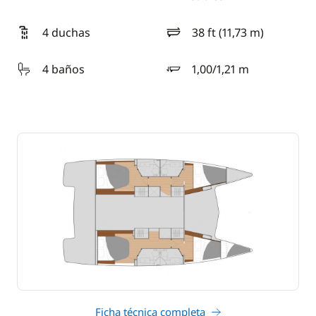
4 duchas
38 ft (11,73 m)
eslora
4 baños
1,00/1,21 m
calado
Ficha técnica completa