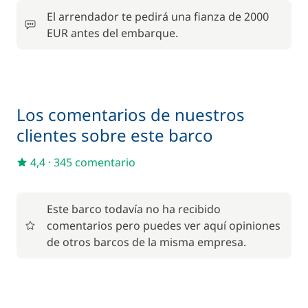
El arrendador te pedirá una fianza de 2000
En opción
EUR antes del embarque.
Animales de compañía
150,00 €
110,00 €
Barbacoa
Los comentarios de nuestros
/ semana
clientes sobre este barco
Juego de toallas
18,00 €
4,4
·
345 comentario
130,00 €
Motor fueraborda
/ semana
Este barco todavía no ha recibido
comentarios pero puedes ver aquí opiniones
90,00 €
Parking Coches
de otros barcos de la misma empresa.
/ semana
Seguro de Franquicia
180,00 €