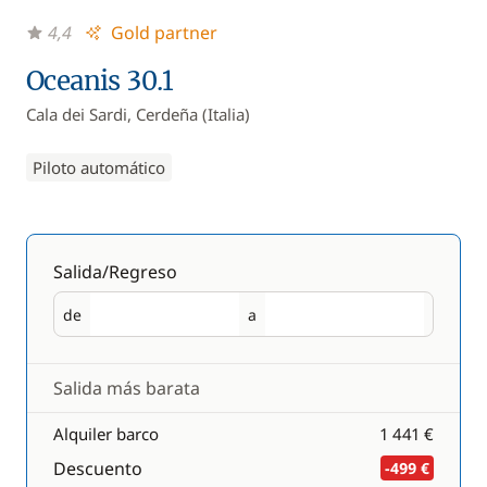
4,4
Gold partner
Oceanis 30.1
Cala dei Sardi, Cerdeña (Italia)
Piloto automático
Salida/Regreso
de
a
Salida
Regreso
Salida más barata
Alquiler barco
1 441 €
Descuento
-499 €