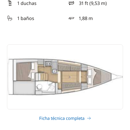
1 duchas
31 ft (9,53 m)
eslora
1 baños
1,88 m
calado
Ficha técnica completa