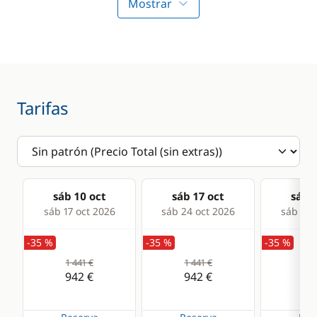
Profundímetro
Mostrar
ancla
Radio VHF
Sprayhood
Sonda
Comodidad
Cocina
Tarifas
Agua caliente
Frigorífico
sáb 10 oct
sáb 17 oct
sáb 2
sáb 17 oct 2026
sáb 24 oct 2026
sáb 31 
-35 %
-35 %
-35 %
1 441 €
1 441 €
1 4
942 €
942 €
94