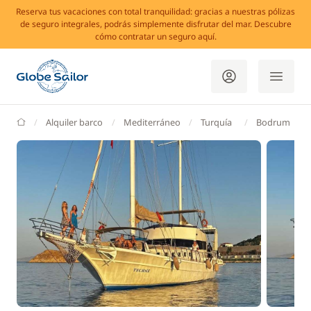
Reserva tus vacaciones con total tranquilidad: gracias a nuestras pólizas
de seguro integrales, podrás simplemente disfrutar del mar. Descubre
cómo contratar un seguro aquí.
GlobeSailor
Alquiler barco
Mediterráneo
Turquía
Bodrum