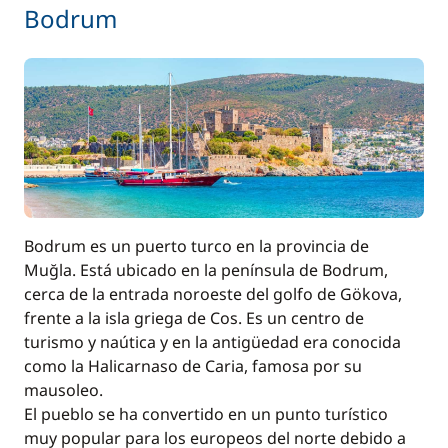
Bodrum
Incluido en el precio
IVA
—
Incluido en el precio
Kayak
—
Incluido en el precio
Limpieza final
—
Bodrum es un puerto turco en la provincia de
Incluido en el precio
Motor fueraborda
Muğla. Está ubicado en la península de Bodrum,
—
cerca de la entrada noroeste del golfo de Gökova,
frente a la isla griega de Cos. Es un centro de
Incluido en el precio
Paddle
turismo y naútica y en la antigüedad era conocida
—
como la Halicarnaso de Caria, famosa por su
mausoleo.
Incluido en el precio
Patrón (comidas no incluidas)
El pueblo se ha convertido en un punto turístico
—
muy popular para los europeos del norte debido a