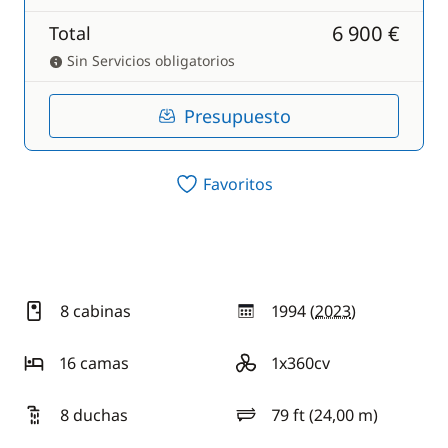
6 900 €
Total
Sin Servicios obligatorios
Presupuesto
Favoritos
8 cabinas
1994 (
2023
)
año
16 camas
1x360cv
motorización
8 duchas
79 ft (24,00 m)
eslora