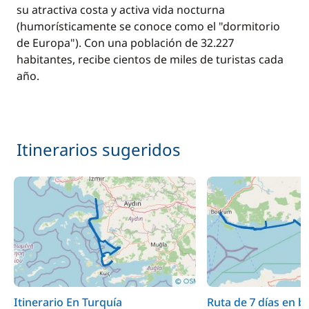
su atractiva costa y activa vida nocturna
Incluido en el precio
Sábanas + Toallas
—
(humorísticamente se conoce como el "dormitorio
de Europa"). Con una población de 32.227
habitantes, recibe cientos de miles de turistas cada
Incluido en el precio
Tasas portuarias
—
año.
Incluido en el precio
Transit Log
—
Itinerarios sugeridos
Incluido en el precio
Wifi
—
En opción
10,00 €
Bebidas
/ persona
Itinerario En Turquía
Ruta de 7 días en b
35,00 €
Media Pensión