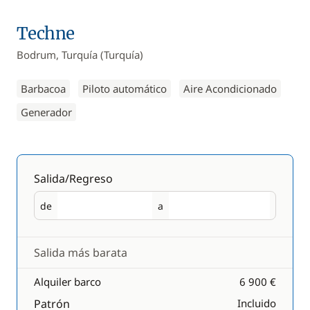
Techne
Bodrum, Turquía (Turquía)
Barbacoa
Piloto automático
Aire Acondicionado
Generador
Salida/Regreso
de
a
Salida
Regreso
Salida más barata
Alquiler barco
6 900 €
Patrón
Incluido