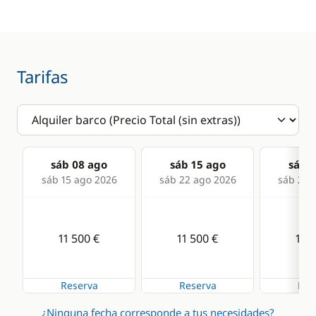
Interior
Piloto automático
Cubierta de teca
Profundímetro
Ducha de cubierta
Sonda
Tarifas
Escalera de baño
Mesa de bañera
Red de seguridad
sáb 08 ago
sáb 15 ago
sáb 2
Comodidad
Cocina
sáb 15 ago 2026
sáb 22 ago 2026
sáb 29 
Aire Acondicionado
Estufa horno de gas
Generador
Frigorífico
11 500 €
11 500 €
11 5
Panel Solar
Máquina de hielo
Reserva
Reserva
Res
¿Ninguna fecha corresponde a tus necesidades?