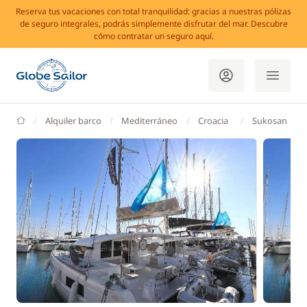
Reserva tus vacaciones con total tranquilidad: gracias a nuestras pólizas
de seguro integrales, podrás simplemente disfrutar del mar. Descubre
cómo contratar un seguro aquí.
GlobeSailor
Alquiler barco
Mediterráneo
Croacia
Sukosan