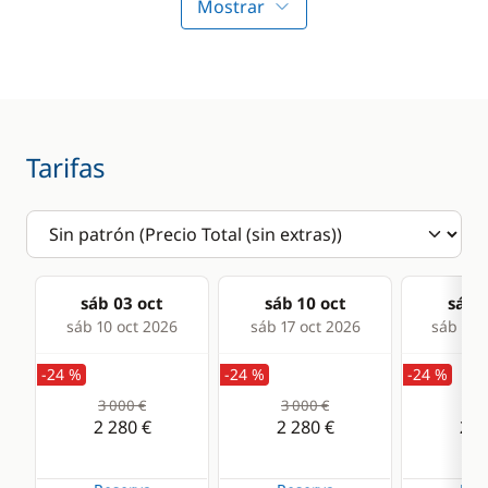
Profundímetro
Mostrar
Radio VHF
Sonda
Comodidad
Cocina
Tarifas
Agua caliente
Estufa horno de gas
Aire Acondicionado
Frigorífico
Generador
sáb 03 oct
sáb 10 oct
sáb 1
Ventiladores
sáb 10 oct 2026
sáb 17 oct 2026
sáb 24 
-24 %
-24 %
-24 %
3 000 €
3 000 €
3 0
2 280 €
2 280 €
2 2