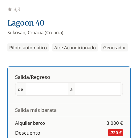
4,3
Lagoon 40
Sukosan, Croacia (Croacia)
Piloto automático
Aire Acondicionado
Generador
Salida/Regreso
de
a
Salida
Regreso
Salida más barata
Alquiler barco
3 000 €
Descuento
-720 €