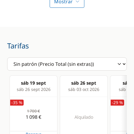
Sonda
Sprayhood
Mostrar
Comodidad
Panel Solar
Tarifas
sáb 19 sept
sáb 26 sept
sáb 0
sáb 26 sept 2026
sáb 03 oct 2026
sáb 10 
-35 %
-29 %
1 700 €
1 2
1 098 €
89
Alquilado