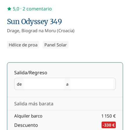
5,0
· 2 comentario
Sun Odyssey 349
Drage, Biograd na Moru (Croacia)
Hélice de proa
Panel Solar
Salida/Regreso
de
a
Salida
Regreso
Salida más barata
Alquiler barco
1 150 €
Descuento
-330 €