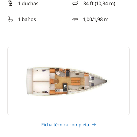
1 duchas
34 ft (10,34 m)
eslora
1 baños
1,00/1,98 m
calado
Ficha técnica completa