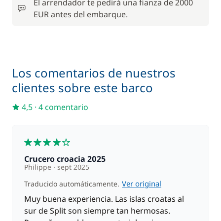
El arrendador te pedirá una fianza de 2000
EUR antes del embarque.
200,00 €
Patrón (comidas no incluidas)
/ día
A partir de
Red de seguridad
35,00 €
Los comentarios de nuestros
clientes sobre este barco
30,00 €
Wifi
/ semana
4,5
·
4 comentario
4
Crucero croacia 2025
Philippe
sept 2025
Ver original
Traducido automáticamente.
Muy buena experiencia. Las islas croatas al
sur de Split son siempre tan hermosas.