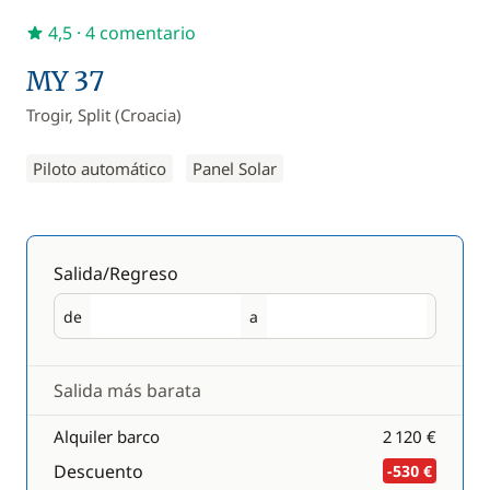
4,5
· 4 comentario
MY 37
Trogir, Split (Croacia)
Piloto automático
Panel Solar
Salida/Regreso
de
a
Salida
Regreso
Salida más barata
Alquiler barco
2 120 €
Descuento
-530 €