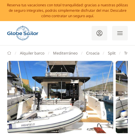
Reserva tus vacaciones con total tranquilidad: gracias a nuestras pólizas
de seguro integrales, podrás simplemente disfrutar del mar. Descubre
cómo contratar un seguro aquí.
GlobeSailor
Alquiler barco
Mediterráneo
Croacia
Split
Trogir