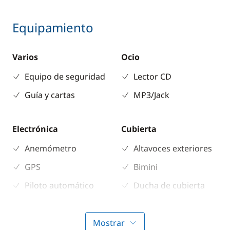
Equipamiento
Varios
Ocio
Equipo de seguridad
Lector CD
Guía y cartas
MP3/Jack
Electrónica
Cubierta
Anemómetro
Altavoces exteriores
GPS
Bimini
Piloto automático
Ducha de cubierta
Plotter
Escalera de baño
Profundímetro
Mesa de bañera
Mostrar