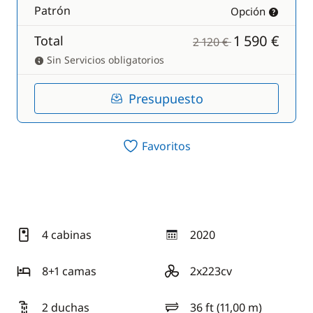
Patrón
Opción
1 590 €
Total
2 120 €
Sin Servicios obligatorios
Presupuesto
Favoritos
4 cabinas
2020
año
8+1 camas
2x223cv
motorización
2 duchas
36 ft (11,00 m)