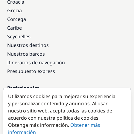
Croacia
Grecia
Córcega
Caribe
Seychelles
Nuestros destinos
Nuestros barcos
Itinerarios de navegación
Presupuesto express
Profesionales
Utilizamos cookies para mejorar su experiencia
Acceso empresas
y personalizar contenido y anuncios. Al usar
Colaborar como empresa
nuestro sitio web, acepta todas las cookies de
acuerdo con nuestra política de cookies.
Destinos populares
Obtenga más información.
Obtener más
información