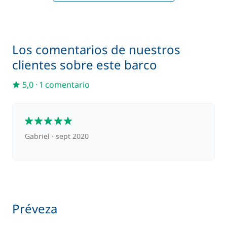
/ noche
230,00 €
Cocinero (comidas no incluidas)
/ noche
Los comentarios de nuestros
150,00 €
clientes sobre este barco
Paddle
/ semana
5,0
·
1 comentario
Red de seguridad
250,00 €
5
Gabriel
sept 2020
Préveza