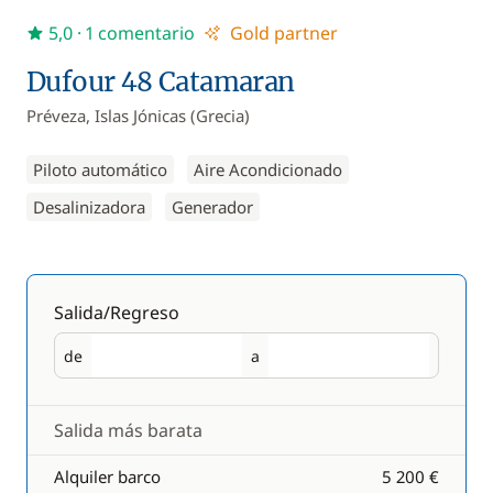
5,0
· 1 comentario
Gold partner
Dufour 48 Catamaran
Préveza, Islas Jónicas (Grecia)
Piloto automático
Aire Acondicionado
Desalinizadora
Generador
Salida/Regreso
de
a
Salida
Regreso
Salida más barata
Alquiler barco
5 200 €