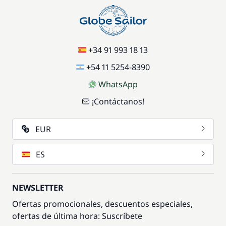
Incluido en el precio
Paddle
—
Incluido en el precio
Patrón (comidas no incluidas)
—
+34 91 993 18 13
+54 11 5254-8390
Incluido en el precio
Puesta en mano
—
WhatsApp
¡Contáctanos!
Incluido en el precio
Ropa de cama
—
EUR
Incluido en el precio
Seguro de Franquicia
—
ES
Incluido en el precio
Wifi
NEWSLETTER
—
Ofertas promocionales, descuentos especiales,
ofertas de última hora: Suscríbete