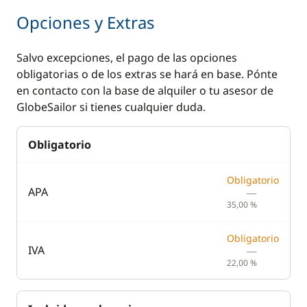
Ski acuático
Opciones y Extras
TV
Salvo excepciones, el pago de las opciones
Electrónica
Cubierta
obligatorias o de los extras se hará en base. Pónte
en contacto con la base de alquiler o tu asesor de
GPS
Altavoces exteriores
GlobeSailor si tienes cualquier duda.
Piloto automático
Bimini
Obligatorio
Plotter
Cubierta de teca
Profundímetro
Ducha de cubierta
Obligatorio
APA
—
Radio VHF
Escalera de baño
35,00 %
Sonda
Hélice de proa
Obligatorio
Transformador 220 V
Mesa de bañera
IVA
—
22,00 %
Molinete eléctrico
ancla