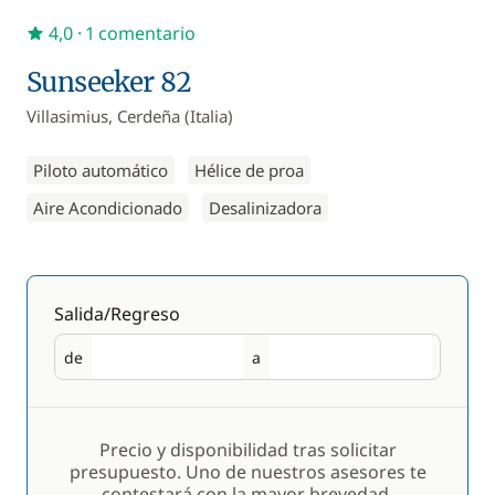
4,0
· 1 comentario
Sunseeker 82
Villasimius, Cerdeña (Italia)
Piloto automático
Hélice de proa
Aire Acondicionado
Desalinizadora
Salida/Regreso
de
a
Salida
Regreso
Precio y disponibilidad tras solicitar
presupuesto. Uno de nuestros asesores te
contestará con la mayor brevedad.