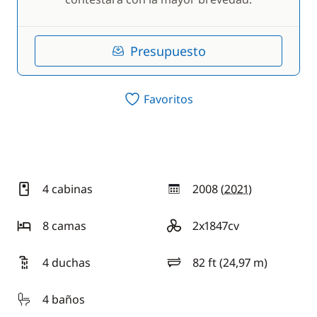
Presupuesto
Favoritos
4 cabinas
2008 (
2021
)
año
8 camas
2x1847cv
motorización
4 duchas
82 ft (24,97 m)
eslora
4 baños