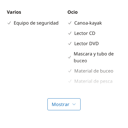
Varios
Ocio
Equipo de seguridad
Canoa-kayak
Lector CD
Lector DVD
Mascara y tubo de
buceo
Material de buceo
Material de pesca
MP3/Jack
Paddle
Mostrar
Seabob / Scooter
Acuático