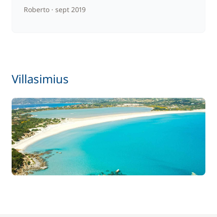
Roberto
sept 2019
Incluido en el precio
Impuestos Reserva Natural
—
Incluido en el precio
Juego de toallas
—
Villasimius
Incluido en el precio
Kayak
—
Incluido en el precio
Limpieza final
—
Incluido en el precio
Moto acuática
—
Incluido en el precio
Motor fueraborda
—