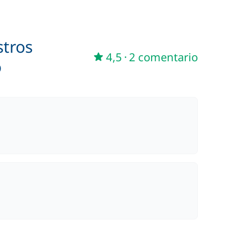
stros
4,5
·
2 comentario
o