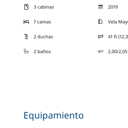
3 cabinas
2019
año
7 camas
Vela May
2 duchas
41 ft (12,
eslora
2 baños
2,00/2,0
calado
Equipamiento