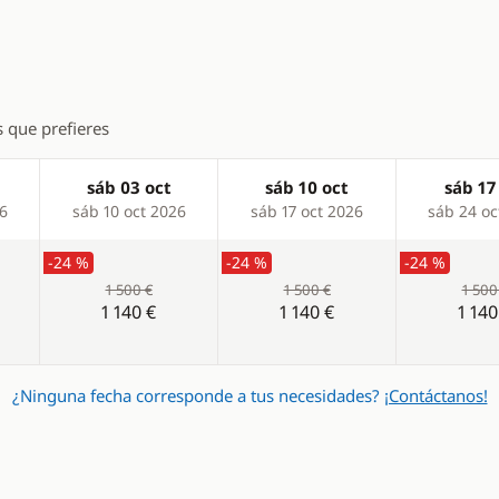
s que prefieres
sáb 03 oct
sáb 10 oct
sáb 17
26
sáb 10 oct 2026
sáb 17 oct 2026
sáb 24 oc
-24 %
-24 %
-24 %
1 500 €
1 500 €
1 500
1 140 €
1 140 €
1 140
¿Ninguna fecha corresponde a tus necesidades?
¡Contáctanos!