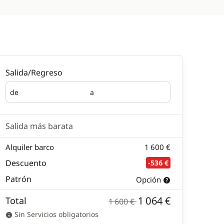
Salida/Regreso
de
a
Salida
Regreso
Salida más barata
Alquiler barco
1 600 €
Descuento
-536 €
Patrón
Opción
1 064 €
Total
1 600 €
Sin Servicios obligatorios