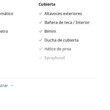
Cubierta
omático
Altavoces exteriores
Bañera de teca / Interior
etro
Bimini
Ducha de cubierta
Hélice de proa
Sprayhood
no de gas
trar