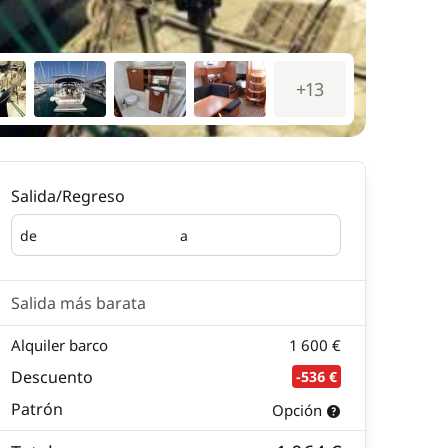
+13
Salida/Regreso
de
a
Salida
Regreso
Salida más barata
Alquiler barco
1 600 €
Descuento
-536 €
Patrón
Opción