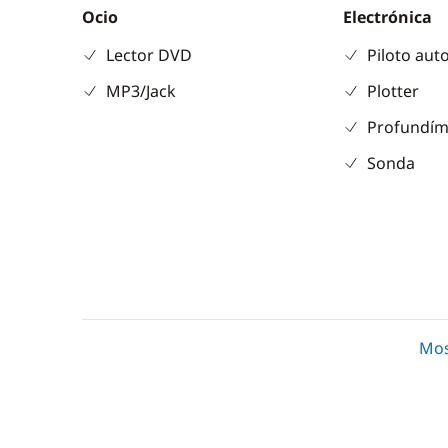
Ocio
Electrónica
Lector DVD
Piloto aut
MP3/Jack
Plotter
Profundím
Sonda
Comodidad
Cocina
Panel Solar
Estufa hor
Mos
Plataforma de baño
Frigorífico