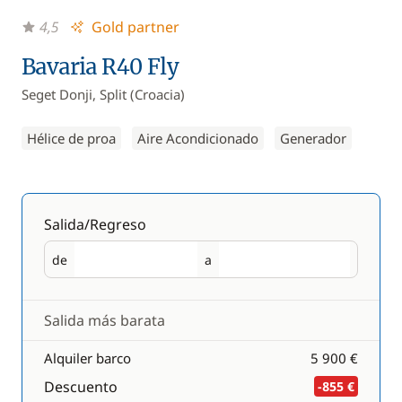
4,5
Gold partner
Bavaria R40 Fly
Seget Donji, Split (Croacia)
Hélice de proa
Aire Acondicionado
Generador
Salida/Regreso
de
a
Salida
Regreso
Salida más barata
Alquiler barco
5 900 €
Descuento
-855 €