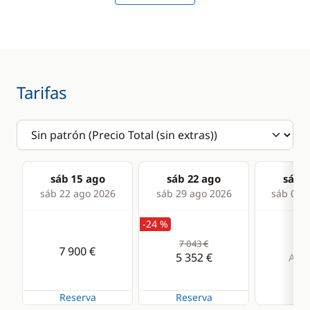
Mesa de bañera
Molinete eléctrico
ancla
Sprayhood
Tarifas
Comodidad
Cocina
Agua caliente
Frigorífico
Aire Acondicionado
Nevera eléctrica
sáb 15 ago
sáb 22 ago
sáb 2
sáb 22 ago 2026
sáb 29 ago 2026
sáb 05 s
Generador
-24 %
Radiador
7 043 €
7 900 €
5 352 €
Alqu
Reserva
Reserva