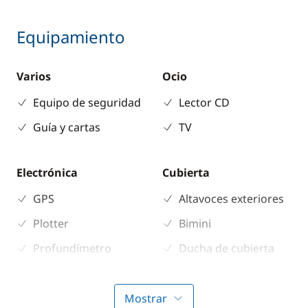
Equipamiento
Varios
Ocio
Equipo de seguridad
Lector CD
Guía y cartas
TV
Electrónica
Cubierta
GPS
Altavoces exteriores
Plotter
Bimini
Profundímetro
Ducha de cubierta
Sonda
Escalera de baño
Hélice de proa
Mostrar