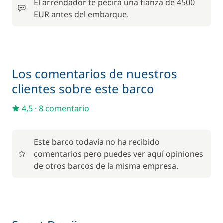
El arrendador te pedirá una fianza de 4500
EUR antes del embarque.
250,00 €
Patrón (comidas no incluidas)
/ noche
50,00 €
Red de seguridad
/ semana
Los comentarios de nuestros
clientes sobre este barco
900,00 €
Seabob / Scooter Acuático
/ semana
4,5
·
8 comentario
Seguro de Franquicia
—
Este barco todavía no ha recibido
comentarios pero puedes ver aquí opiniones
de otros barcos de la misma empresa.