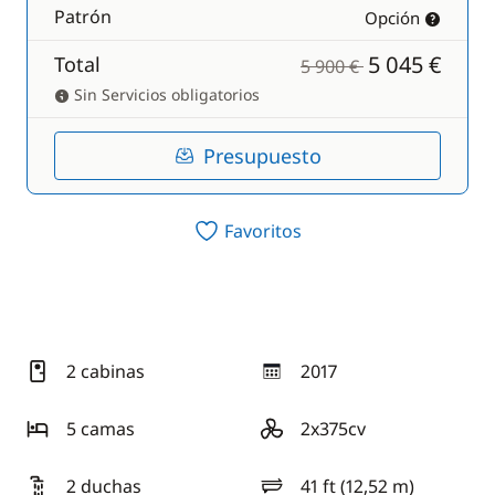
Patrón
Opción
5 045 €
Total
5 900 €
Sin Servicios obligatorios
Presupuesto
Favoritos
2 cabinas
2017
año
5 camas
2x375cv
motorización
2 duchas
41 ft (12,52 m)