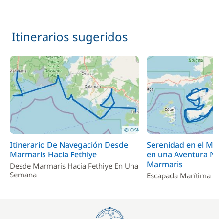
Incluido en el precio
Transit Log
—
Itinerarios sugeridos
Incluido en el precio
Wifi
—
En opción
Gasto de One Way
—
525,00 €
Media Pensión
Itinerario De Navegación Desde
Serenidad en el M
/ persona / semana
Marmaris Hacia Fethiye
en una Aventura Ná
Marmaris
Desde Marmaris Hacia Fethiye En Una
Traslado
—
Semana
Escapada Marítima e