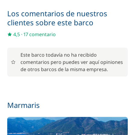
Incluido en el precio
Embarcación auxiliar
—
Los comentarios de nuestros
clientes sobre este barco
Incluido en el precio
Generador
—
4,5
·
17 comentario
Incluido en el precio
Juego de toallas
—
Este barco todavía no ha recibido
comentarios pero puedes ver aquí opiniones
Incluido en el precio
Kayak
de otros barcos de la misma empresa.
—
Incluido en el precio
Limpieza final
—
Marmaris
Incluido en el precio
Marinero
—
Incluido en el precio
Motor fueraborda
—