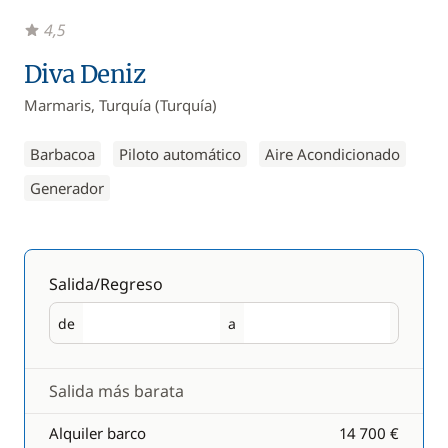
4,5
Diva Deniz
Marmaris, Turquía (Turquía)
Barbacoa
Piloto automático
Aire Acondicionado
Generador
Salida/Regreso
de
a
Salida
Regreso
Salida más barata
Alquiler barco
14 700 €