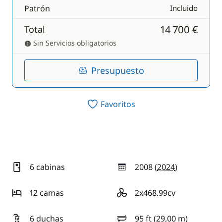
Patrón
Incluido
14 700 €
Total
Sin Servicios obligatorios
Presupuesto
Favoritos
6 cabinas
2008 (
2024
)
año
12 camas
2x468.99cv
motorización
6 duchas
95 ft (29,00 m)