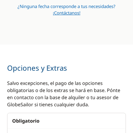
Winch eléctrico
¿Ninguna fecha corresponde a tus necesidades?
¡Contáctanos!
Comodidad
Cocina
Agua caliente
Cafetera
Aire Acondicionado
Congelador
Generador
Estufa horno de gas
Opciones y Extras
Lavadora
Frigorífico
Radiador
Lavavajillas
Salvo excepciones, el pago de las opciones
Máquina de hielo
obligatorias o de los extras se hará en base. Pónte
en contacto con la base de alquiler o tu asesor de
Microondas
GlobeSailor si tienes cualquier duda.
Nevera eléctrica
Obligatorio
Tostadora