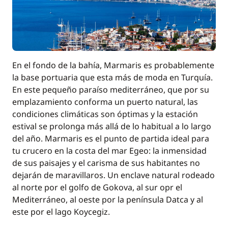
Incluido en el precio
Paddle
—
Incluido en el precio
Patrón (comidas no incluidas)
En el fondo de la bahía, Marmaris es probablemente
—
la base portuaria que esta más de moda en Turquía.
En este pequeño paraíso mediterráneo, que por su
Incluido en el precio
Puesta en mano
emplazamiento conforma un puerto natural, las
—
condiciones climáticas son óptimas y la estación
estival se prolonga más allá de lo habitual a lo largo
Incluido en el precio
Ropa de cama
del año. Marmaris es el punto de partida ideal para
—
tu crucero en la costa del mar Egeo: la inmensidad
de sus paisajes y el carisma de sus habitantes no
Incluido en el precio
Seguro de Franquicia
dejarán de maravillaros. Un enclave natural rodeado
—
al norte por el golfo de Gokova, al sur opr el
Mediterráneo, al oeste por la península Datca y al
Incluido en el precio
Tasas portuarias
—
este por el lago Koycegiz.