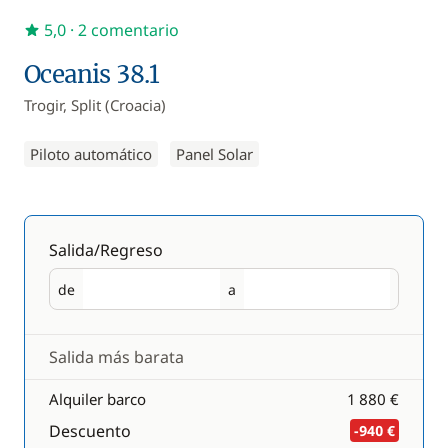
5,0
· 2 comentario
Oceanis 38.1
Trogir, Split (Croacia)
Piloto automático
Panel Solar
Salida/Regreso
de
a
Salida
Regreso
Salida más barata
Alquiler barco
1 880 €
Descuento
-940 €