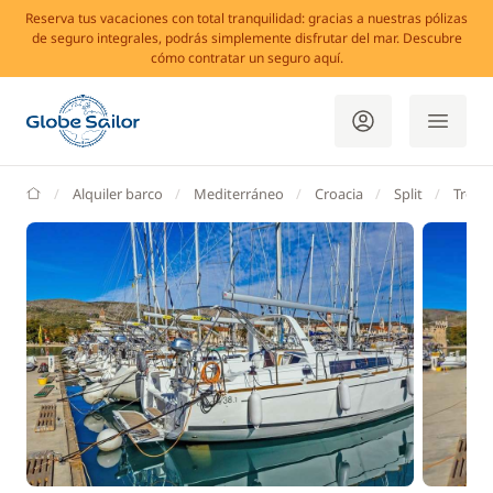
Reserva tus vacaciones con total tranquilidad: gracias a nuestras pólizas
de seguro integrales, podrás simplemente disfrutar del mar. Descubre
cómo contratar un seguro aquí.
GlobeSailor
Alquiler barco
Mediterráneo
Croacia
Split
Trogir