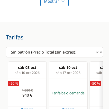
Profundímetro
Molinete eléctrico
Mostrar
ancla
Radio VHF
Sprayhood
Sonda
Comodidad
Cocina
Tarifas
Agua caliente
Estufa horno de gas
Panel Solar
Frigorífico
WC eléctrico
sáb 03 oct
sáb 10 oct
sáb 1
sáb 10 oct 2026
sáb 17 oct 2026
sáb 24 
-50 %
-50 %
1 880 €
1 8
Tarifa bajo demanda
940 €
94