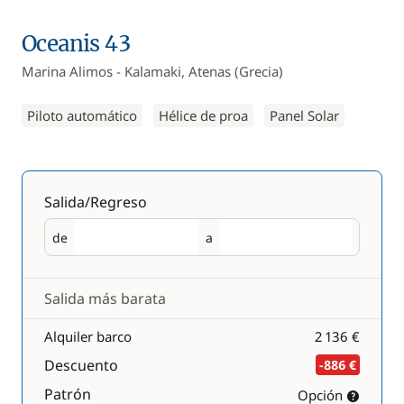
Oceanis 43
Marina Alimos - Kalamaki, Atenas (Grecia)
Piloto automático
Hélice de proa
Panel Solar
Salida/Regreso
de
a
Salida
Regreso
Salida más barata
Alquiler barco
2 136 €
Descuento
-886 €
Patrón
Opción