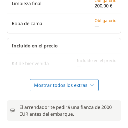
Obligatorio
Limpieza final
200,00 €
Obligatorio
Ropa de cama
—
Incluido en el precio
Incluido en el precio
Kit de bienvenida
—
Mostrar todos los extras
En opción
Juego de toallas
15,00 €
El arrendador te pedirá una fianza de 2000
EUR antes del embarque.
80,00 €
Motor fueraborda
/ semana