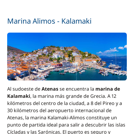
140,00 €
Paddle
/ semana
Marina Alimos - Kalamaki
200,00 €
Patrón (comidas no incluidas)
/ noche
Red de seguridad
200,00 €
Seguro de Franquicia
300,00 €
80,00 €
Wifi
/ semana
Al sudoeste de
Atenas
se encuentra la
marina de
Kalamaki
, la marina más grande de Grecia. A 12
kilómetros del centro de la ciudad, a 8 del Pireo y a
30 kilómetros del aeropuerto internacional de
Atenas, la marina Kalamaki-Alimos constituye un
punto de partida ideal para salir a descubrir las islas
Cícladas y las Sarónicas. El puerto es seguro y