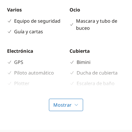
Varios
Ocio
Equipo de seguridad
Mascara y tubo de
buceo
Guía y cartas
Electrónica
Cubierta
GPS
Bimini
Piloto automático
Ducha de cubierta
Plotter
Escalera de baño
Profundímetro
Hélice de proa
Sprayhood
Mostrar
Comodidad
Cocina