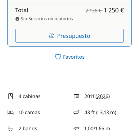
1 250 €
Total
2 136 €
Sin Servicios obligatorios
Presupuesto
Favoritos
4 cabinas
2011 (
2026
)
año
10 camas
43 ft (13,13 m)
eslora
2 baños
1,00/1,65 m
calado