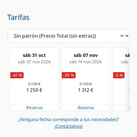
Agua caliente
Congelador
Panel Solar
Estufa horno de gas
Tarifas
Radiador
Frigorífico
sáb 31 oct
sáb 07 nov
sáb 1
sáb 07 nov 2026
sáb 14 nov 2026
sáb 21 
-41 %
-39 %
-5 %
2 136 €
2 136 €
2 1
1 250 €
1 312 €
2 0
Reserva
Reserva
Res
¿Ninguna fecha corresponde a tus necesidades?
¡Contáctanos!