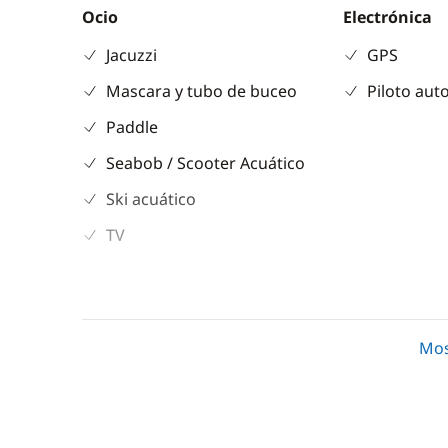
Ocio
Electrónica
Jacuzzi
GPS
Mascara y tubo de buceo
Piloto aut
Paddle
Seabob / Scooter Acuático
Ski acuático
TV
Comodidad
Cocina
Aire Acondicionado
Congelado
Mos
Generador
Frigorífico
Máquina d