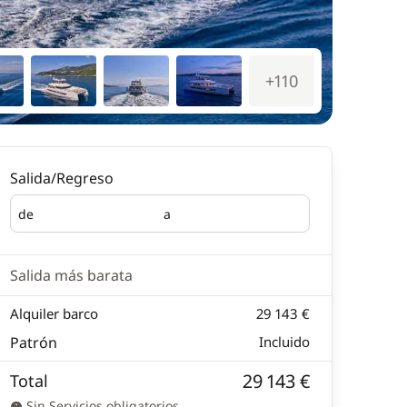
+110
Salida/Regreso
de
a
Salida
Regreso
Salida más barata
Alquiler barco
29 143 €
Patrón
Incluido
29 143 €
Total
Sin Servicios obligatorios