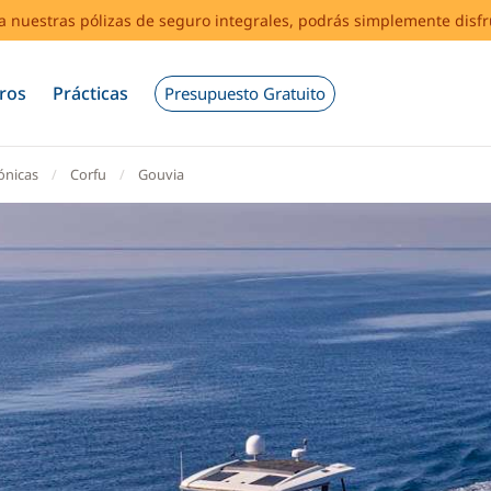
s a nuestras pólizas de seguro integrales, podrás simplemente disf
ros
Prácticas
Presupuesto Gratuito
Jónicas
Corfu
Gouvia