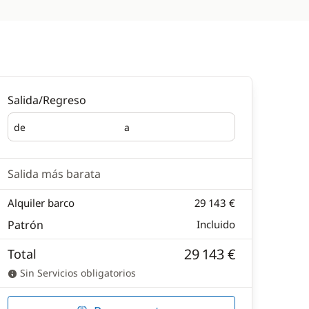
Salida/Regreso
de
a
Salida
Regreso
Salida más barata
Alquiler barco
29 143 €
Patrón
Incluido
29 143 €
Total
Sin Servicios obligatorios