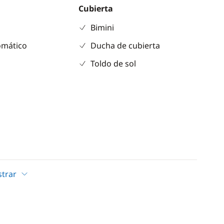
Cubierta
Bimini
omático
Ducha de cubierta
Toldo de sol
r
trar
e hielo