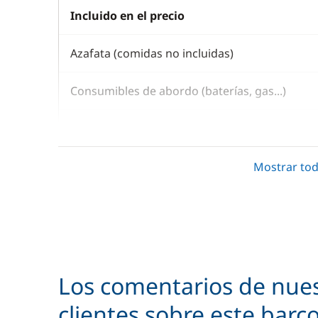
Incluido en el precio
Azafata (comidas no incluidas)
Consumibles de abordo (baterías, gas...)
Embarcación auxiliar
Juego de toallas
Mostrar tod
Limpieza final
Motor fueraborda
Los comentarios de nue
Patrón (comidas no incluidas)
clientes sobre este barc
Ropa de cama