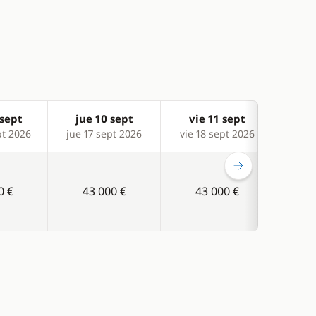
sept
jue 10 sept
vie 11 sept
sá
pt 2026
jue 17 sept 2026
vie 18 sept 2026
sáb 1
0 €
43 000 €
43 000 €
4