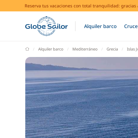
Reserva tus vacaciones con total tranquilidad: gracia
Alquiler barco
Cruce
GlobeSailor
Alquiler barco
Mediterráneo
Grecia
Islas 