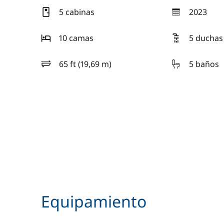
5 cabinas
2023
año
10 camas
5 duchas
65 ft (19,69 m)
5 baños
eslora
Equipamiento