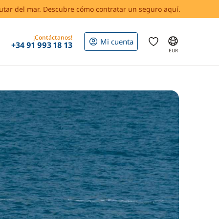
rutar del mar. Descubre cómo contratar un seguro aquí.
¡Contáctanos!
Mi cuenta
+34 91 993 18 13
EUR