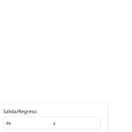
Salida/Regreso
de
a
Salida
Regreso