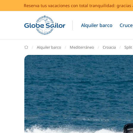
Reserva tus vacaciones con total tranquilidad: gracia
Alquiler barco
Cruce
GlobeSailor
Alquiler barco
Mediterráneo
Croacia
Split