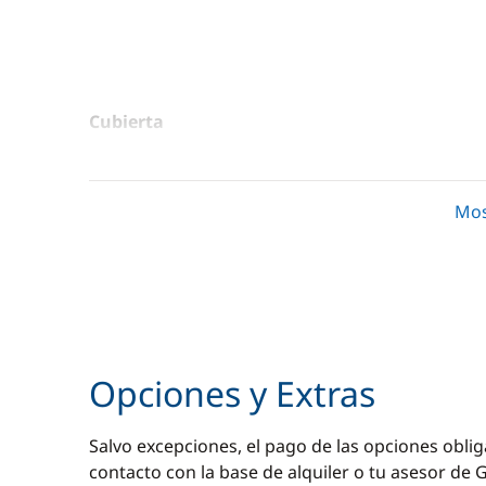
Cubierta
Altavoces exteriores
Bimini
Mos
Ducha de cubierta
Escalera de baño
Mesa de bañera
Opciones y Extras
Salvo excepciones, el pago de las opciones oblig
contacto con la base de alquiler o tu asesor de G