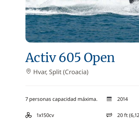
Activ 605 Open
Hvar, Split (Croacia)
7 personas capacidad máxima.
2014
año
1x150cv
20 ft (6,1
motorización
eslora