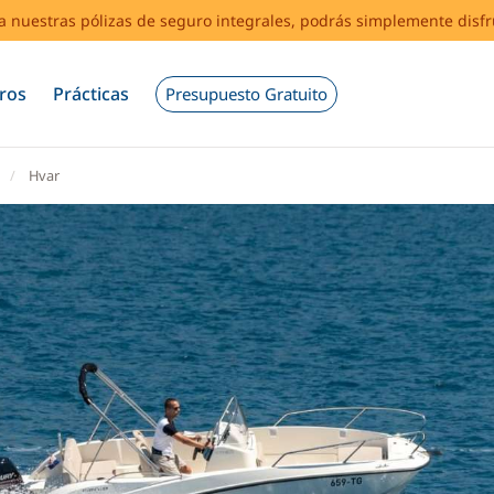
s a nuestras pólizas de seguro integrales, podrás simplemente disf
ros
Prácticas
Presupuesto Gratuito
Hvar