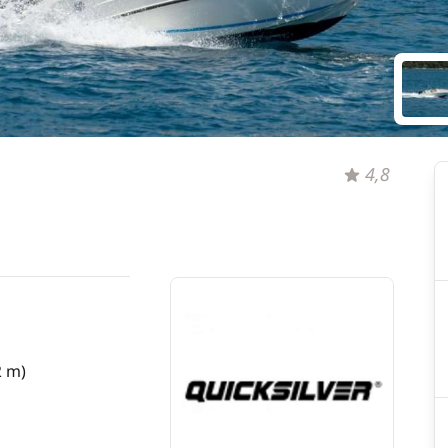
4,8
2 m)