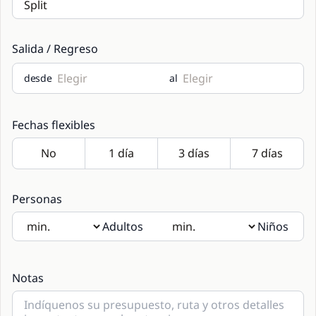
Salida / Regreso
desde
al
Fechas flexibles
Personas
Adultos
Niños
Si hay niños a bordo, gracias por indicar las edades en las
notas.
Notas