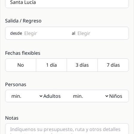
Salida / Regreso
desde
al
Fechas flexibles
Personas
Adultos
Niños
Si hay niños a bordo, gracias por indicar las edades en las
notas.
Notas