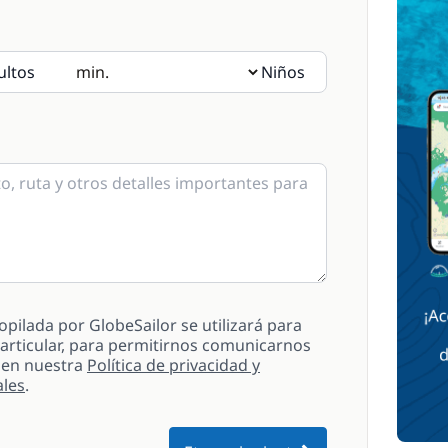
ultos
Niños
 por indicar las edades en las notas.
pilada por GlobeSailor se utilizará para
 particular, para permitirnos comunicarnos
 en nuestra
Política de privacidad y
ales
.