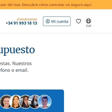
rutar del mar. Descubre cómo contratar un seguro aquí.
¡Contáctanos!
Mi cuenta
+34 91 993 18 13
EUR
supuesto
estas. Nuestros
éfono o email.