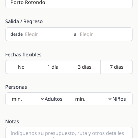
Salida / Regreso
desde
al
Fechas flexibles
Personas
Adultos
Niños
Si hay niños a bordo, gracias por indicar las edades en las
notas.
Notas