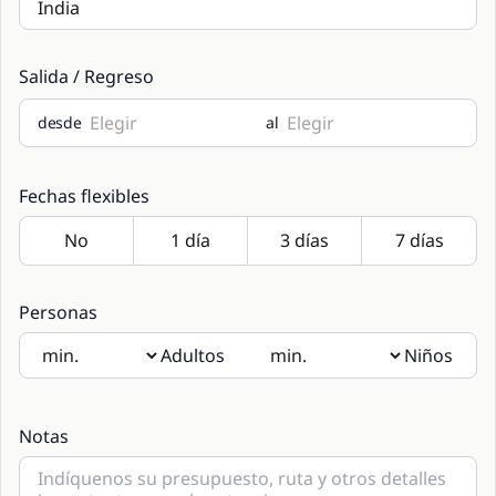
Salida / Regreso
desde
al
Fechas flexibles
Personas
Adultos
Niños
Si hay niños a bordo, gracias por indicar las edades en las
notas.
Notas