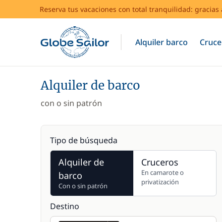
Reserva tus vacaciones con total tranquilidad: gracia
Alquiler barco
Cruce
Alquiler de barco
con o sin patrón
Tipo de búsqueda
Alquiler de
Cruceros
En camarote o
barco
privatización
Con o sin patrón
Destino