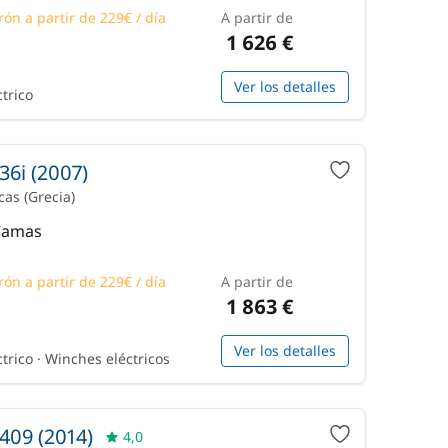
rón a partir de 229€ / día
A partir de
1 626 €
Ver los detalles
ctrico
36i (2007)
icas
(Grecia)
 Camas
rón a partir de 229€ / día
A partir de
1 863 €
Ver los detalles
trico · Winches eléctricos
409 (2014)
4,0