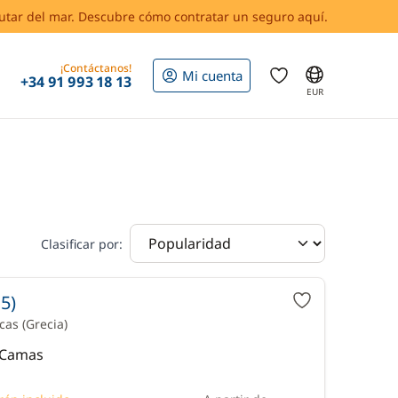
rutar del mar. Descubre cómo contratar un seguro aquí.
¡Contáctanos!
Mi cuenta
+34 91 993 18 13
EUR
Clasificar por:
5)
icas
(Grecia)
0 Camas