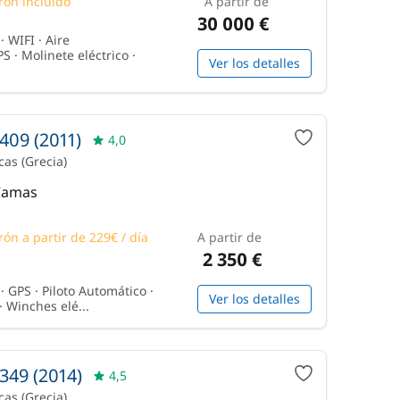
rón incluido
A partir de
30 000 €
 WIFI · Aire
S · Molinete eléctrico ·
Ver los detalles
409 (2011)
4,0
icas
(Grecia)
 Camas
rón a partir de 229€ / día
A partir de
2 350 €
 GPS · Piloto Automático ·
Ver los detalles
· Winches elé...
349 (2014)
4,5
icas
(Grecia)