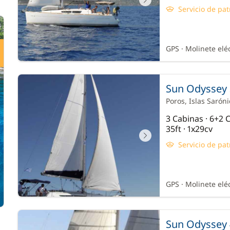
Servicio de pat
GPS · Molinete elé
Sun Odyssey 
Poros
, Islas Sarón
3 Cabinas · 6+2
35ft · 1x29cv
Servicio de pat
GPS · Molinete eléc
Sun Odyssey 