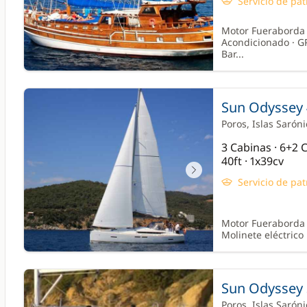
Servicio de pat
Motor Fueraborda ·
Acondicionado · GP
Bar...
Sun Odyssey 
Poros
, Islas Sarón
3 Cabinas · 6+2
40ft · 1x39cv
Servicio de pat
Motor Fueraborda ·
Molinete eléctrico 
Sun Odyssey 
Poros
, Islas Sarón