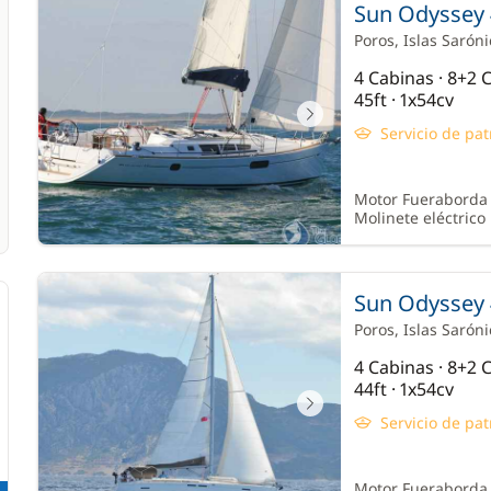
Sun Odyssey 
Poros
, Islas Sarón
4 Cabinas · 8+2
45ft · 1x54cv
Servicio de pat
Motor Fueraborda ·
Molinete eléctrico
Sun Odyssey 
Poros
, Islas Sarón
4 Cabinas · 8+2
44ft · 1x54cv
Servicio de pat
Motor Fueraborda ·