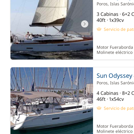
Poros
, Islas Sarón
3 Cabinas · 6+2
40ft · 1x39cv
Servicio de pat
Motor Fueraborda ·
Molinete eléctrico 
Sun Odyssey 
Poros
, Islas Sarón
4 Cabinas · 8+2
46ft · 1x54cv
Servicio de pat
Motor Fueraborda ·
Molinete eléctrico