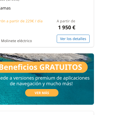
 Camas
rón a partir de 229€ / día
A partir de
1 950 €
Ver los detalles
 Molinete eléctrico