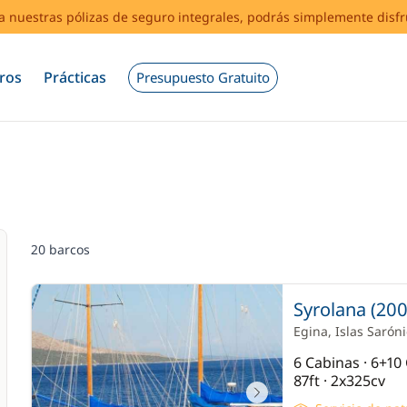
s a nuestras pólizas de seguro integrales, podrás simplemente disf
ros
Prácticas
Presupuesto Gratuito
20 barcos
Syrolana (200
Egina
, Islas Sarón
6 Cabinas · 6+1
87ft · 2x325cv