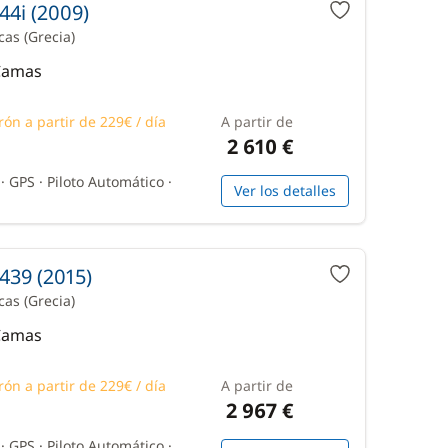
44i (2009)
icas
(Grecia)
 Camas
rón a partir de 229€ / día
A partir de
2 610 €
 GPS · Piloto Automático ·
Ver los detalles
439 (2015)
icas
(Grecia)
 Camas
rón a partir de 229€ / día
A partir de
2 967 €
 GPS · Piloto Automático ·