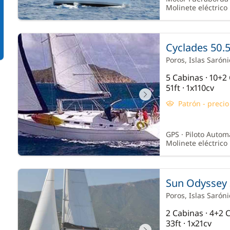
Molinete eléctrico
Cyclades 50.5
Poros
, Islas Sarón
5 Cabinas · 10+
51ft · 1x110cv
Patrón - preci
GPS · Piloto Automá
Molinete eléctrico
Sun Odyssey 3
Poros
, Islas Sarón
2 Cabinas · 4+2
33ft · 1x21cv