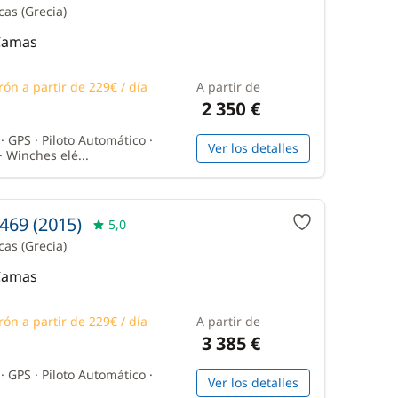
icas
(Grecia)
 Camas
rón a partir de 229€ / día
A partir de
2 350 €
 GPS · Piloto Automático ·
Ver los detalles
· Winches elé...
469 (2015)
5,0
icas
(Grecia)
 Camas
rón a partir de 229€ / día
A partir de
3 385 €
 GPS · Piloto Automático ·
Ver los detalles