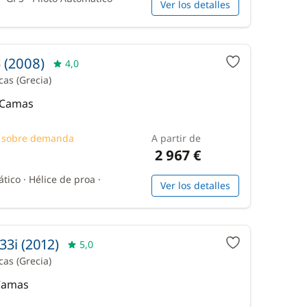
Ver los detalles
 (2008)
4,0
icas
(Grecia)
2 Camas
o sobre demanda
A partir de
2 967 €
tico · Hélice de proa ·
Ver los detalles
3i (2012)
5,0
icas
(Grecia)
 Camas