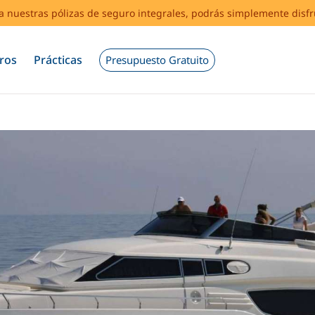
s a nuestras pólizas de seguro integrales, podrás simplemente disf
ros
Prácticas
Presupuesto Gratuito