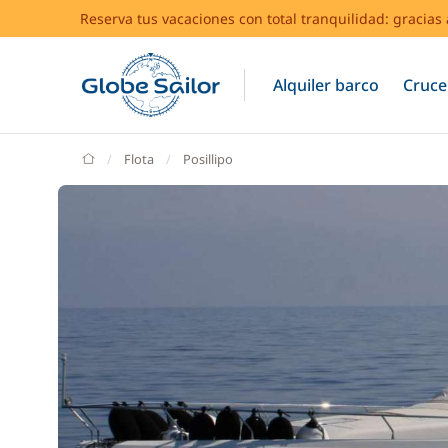
Reserva tus vacaciones con total tranquilidad: gracia
Alquiler barco
Cruce
GlobeSailor
Flota
Posillipo