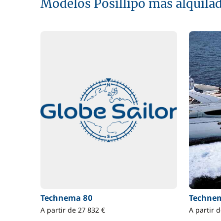
Modelos Posillipo más alquila
Technema 80
Techne
A partir de 27 832 €
A partir 