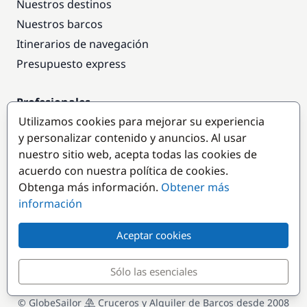
Nuestros destinos
Nuestros barcos
Itinerarios de navegación
Presupuesto express
Profesionales
Utilizamos cookies para mejorar su experiencia
Acceso empresas
y personalizar contenido y anuncios. Al usar
Colaborar como empresa
nuestro sitio web, acepta todas las cookies de
acuerdo con nuestra política de cookies.
Destinos populares
Obtenga más información.
Obtener más
información
Aceptar cookies
Sólo las esenciales
© GlobeSailor
Cruceros y Alquiler de Barcos desde 2008