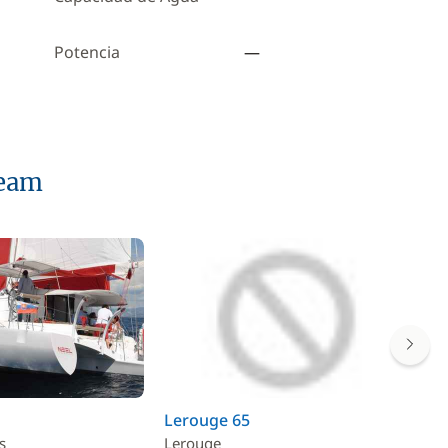
Potencia
—
ream
Lerouge 65
Ma
s
Lerouge