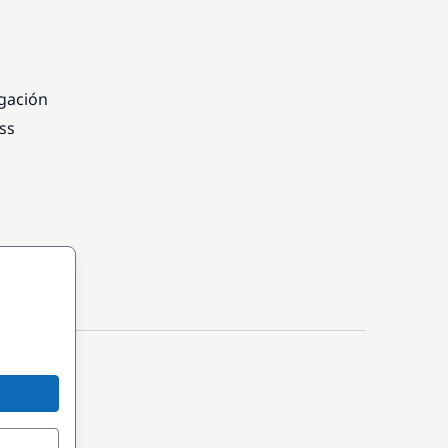
egación
ss