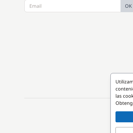
OK
Utiliza
conteni
las coo
Obteng