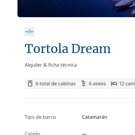
Tortola Dream
Alquiler & ficha técnica
6 total de cabinas
6 aseos
12 cam
Tipo de barco
Catamarán
Calado
—