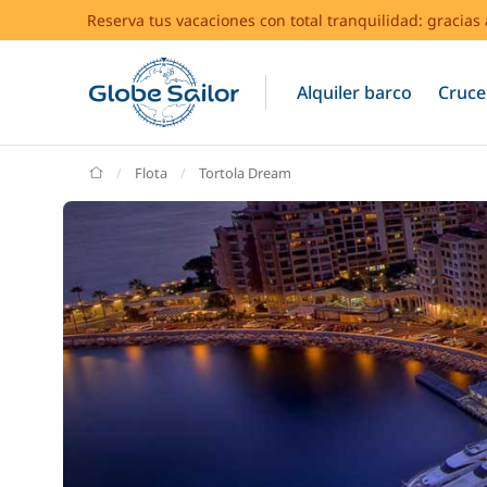
Reserva tus vacaciones con total tranquilidad: gracia
Alquiler barco
Cruce
GlobeSailor
Flota
Tortola Dream