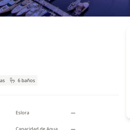
as
6 baños
Eslora
—
Capacidad de Agua
—