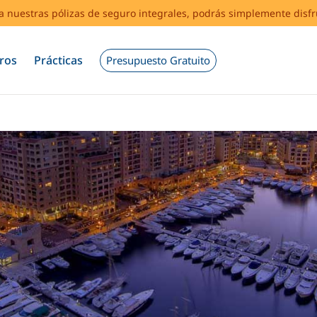
s a nuestras pólizas de seguro integrales, podrás simplemente disf
ros
Prácticas
Presupuesto Gratuito