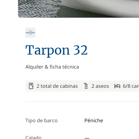
Tarpon 32
Alquiler & ficha técnica
2 total de cabinas
2 aseos
6/8 ca
Tipo de barco
Péniche
Calado
—