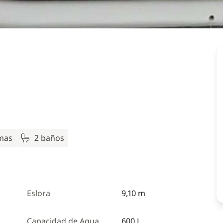
mas
2 baños
Eslora
9,10 m
Capacidad de Agua
600 L