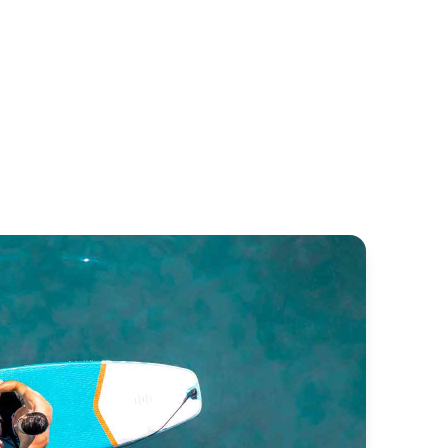
u Claire 930 Fly
Campi 300
anneau
Campi Boat