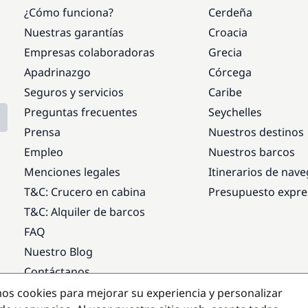
¿Cómo funciona?
Cerdeña
Nuestras garantías
Croacia
Empresas colaboradoras
Grecia
Apadrinazgo
Córcega
Seguros y servicios
Caribe
Preguntas frecuentes
Seychelles
Prensa
Nuestros destinos
Empleo
Nuestros barcos
Menciones legales
Itinerarios de nav
T&C: Crucero en cabina
Presupuesto expre
T&C: Alquiler de barcos
FAQ
Nuestro Blog
Contáctanos
mos cookies para mejorar su experiencia y personalizar
Destinos populares