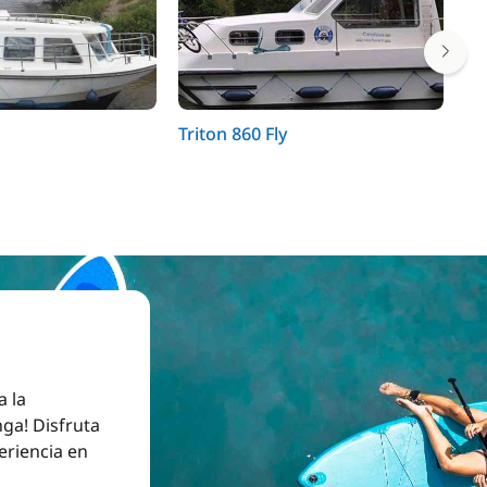
Triton 860 Fly
Ea
Je
a la
ga! Disfruta
eriencia en