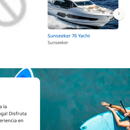
Sunseeker 76 Yacht
Ri
Sunseeker
Ri
a la
ga! Disfruta
eriencia en