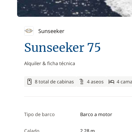
Sunseeker
Sunseeker 75
Alquiler & ficha técnica
8 total de cabinas
4 aseos
4 cam
Tipo de barco
Barco a motor
Calado
2,28 m