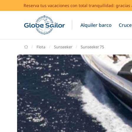
Reserva tus vacaciones con total tranquilidad: gracia
Alquiler barco
Cruce
GlobeSailor
Flota
Sunseeker
Sunseeker 75