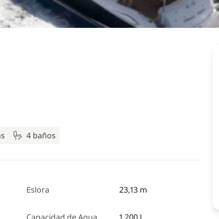
as
4 baños
Eslora
23,13 m
Capacidad de Agua
1 200 L