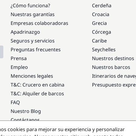
¿Cómo funciona?
Cerdeña
Nuestras garantías
Croacia
Empresas colaboradoras
Grecia
Apadrinazgo
Córcega
Seguros y servicios
Caribe
Preguntas frecuentes
Seychelles
Prensa
Nuestros destinos
Empleo
Nuestros barcos
Menciones legales
Itinerarios de nav
T&C: Crucero en cabina
Presupuesto expre
T&C: Alquiler de barcos
FAQ
Nuestro Blog
Contáctanos
mos cookies para mejorar su experiencia y personalizar
Destinos populares