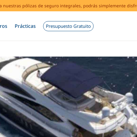
s a nuestras pólizas de seguro integrales, podrás simplemente disf
ros
Prácticas
Presupuesto Gratuito