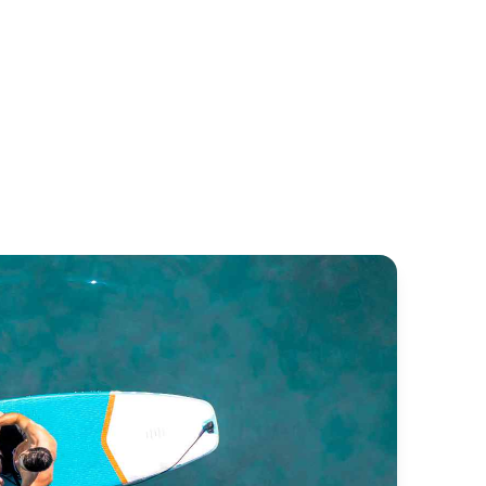
va 76 Perseo
Lazarra LSX 75
va
Lazzara