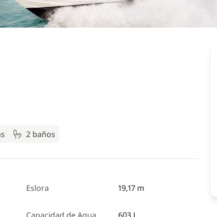
as
2 baños
Eslora
19,17 m
Capacidad de Agua
603 L