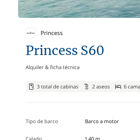
Princess
Princess S60
Alquiler & ficha técnica
3 total de cabinas
2 aseos
6 cam
Tipo de barco
Barco a motor
Calado
1,40 m