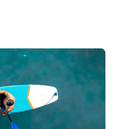
ttia VG62
Azimut custom 62ft
 Yachts
Azimut