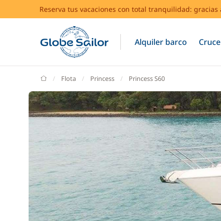
Reserva tus vacaciones con total tranquilidad: gracia
Alquiler barco
Cruce
GlobeSailor
Flota
Princess
Princess S60