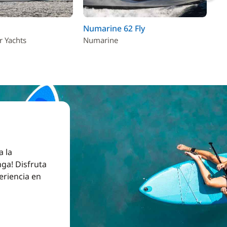
Numarine 62 Fly
Ma
r Yachts
Numarine
VG
a la
ga! Disfruta
eriencia en