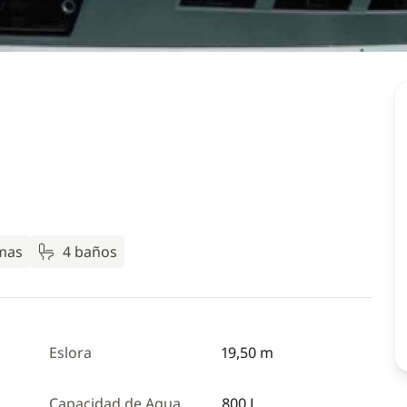
mas
4 baños
Eslora
19,50 m
Capacidad de Agua
800 L