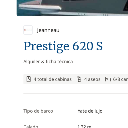
Jeanneau
Prestige 620 S
Alquiler & ficha técnica
4 total de cabinas
4 aseos
6/8 ca
Tipo de barco
Yate de lujo
Calado
1,32 m