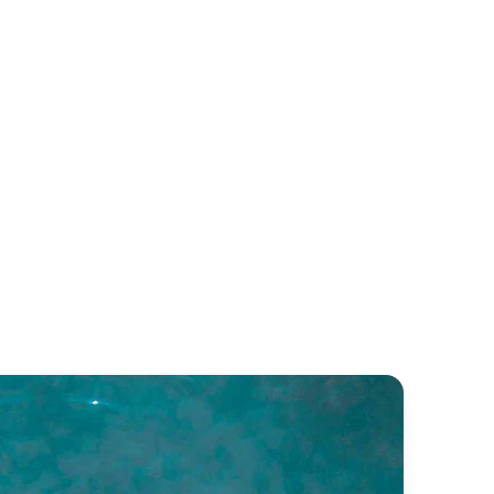
rshing 62
Sunseeker 65.62
rshing
Sunseeker