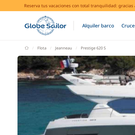
Reserva tus vacaciones con total tranquilidad: gracia
Alquiler barco
Cruce
GlobeSailor
Flota
Jeanneau
Prestige 620 S