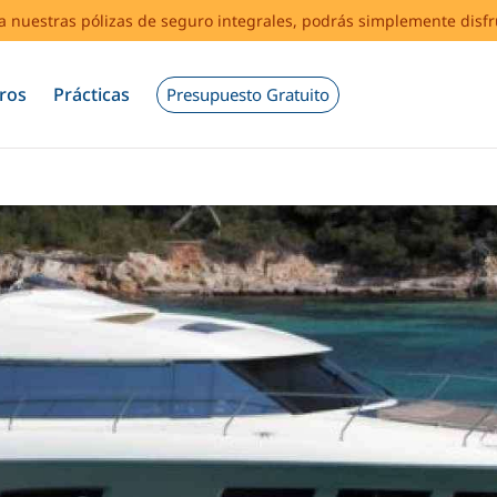
s a nuestras pólizas de seguro integrales, podrás simplemente disf
ros
Prácticas
Presupuesto Gratuito