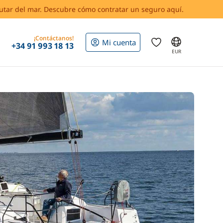
rutar del mar. Descubre cómo contratar un seguro aquí.
¡Contáctanos!
Mi cuenta
+34 91 993 18 13
EUR