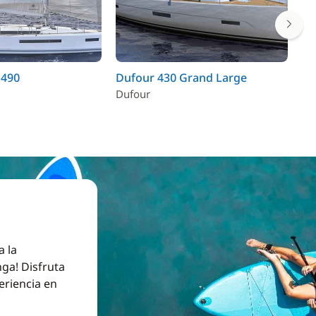
 490
Dufour 430 Grand Large
Oc
Dufour
Be
a la
ga! Disfruta
eriencia en