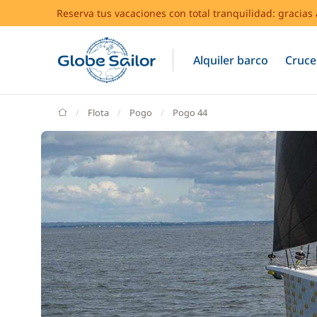
Reserva tus vacaciones con total tranquilidad: gracia
Alquiler barco
Cruce
GlobeSailor
Flota
Pogo
Pogo 44