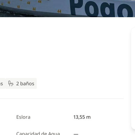
as
2 baños
Eslora
13,55 m
Capacidad de Agua
—