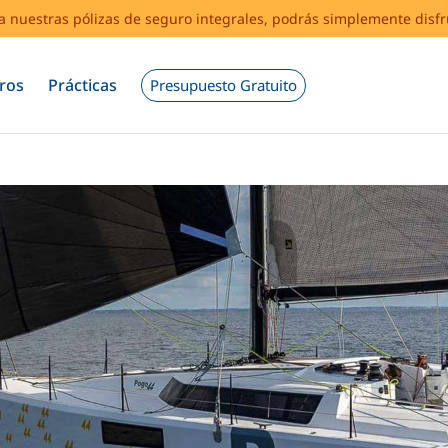
s a nuestras pólizas de seguro integrales, podrás simplemente disf
ros
Prácticas
Presupuesto Gratuito