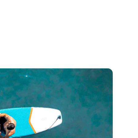
eanis 45
Dufour 44
neteau
Dufour