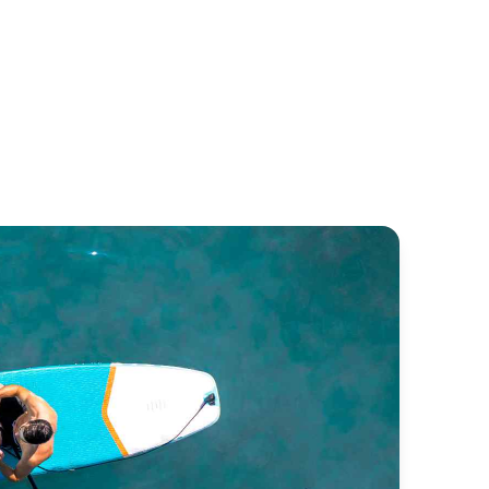
con 64 Fly
Ferretti 681
con
Ferretti