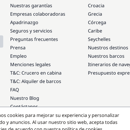
Nuestras garantías
Croacia
Empresas colaboradoras
Grecia
Apadrinazgo
Córcega
Seguros y servicios
Caribe
Preguntas frecuentes
Seychelles
Prensa
Nuestros destinos
Empleo
Nuestros barcos
Menciones legales
Itinerarios de nav
T&C: Crucero en cabina
Presupuesto expre
T&C: Alquiler de barcos
FAQ
Nuestro Blog
Contáctanos
mos cookies para mejorar su experiencia y personalizar
Destinos populares
do y anuncios. Al usar nuestro sitio web, acepta todas
kies de acuerdo con nuestra política de cookies.