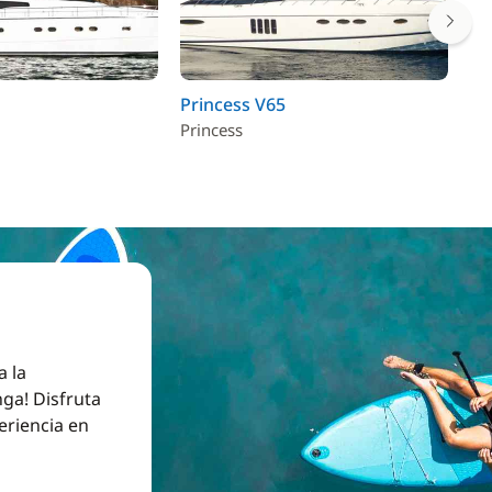
Princess V65
Ai
Princess
Ai
a la
ga! Disfruta
eriencia en