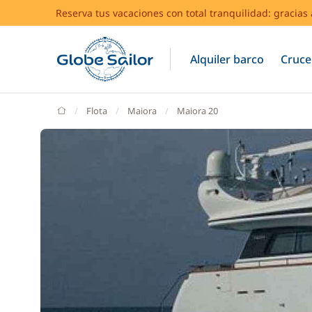
Reserva tus vacaciones con total tranquilidad: gracia
Alquiler barco
Cruce
GlobeSailor
Flota
Maiora
Maiora 20