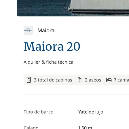
Maiora
Maiora 20
Alquiler & ficha técnica
3 total de cabinas
2 aseos
7 cam
Tipo de barco
Yate de lujo
Calado
1,60 m