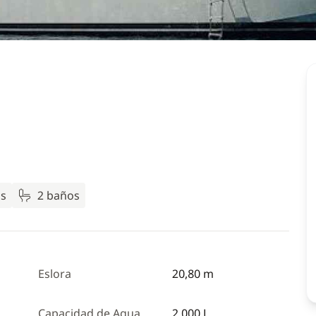
as
2 baños
Eslora
20,80 m
Capacidad de Agua
2 000 L