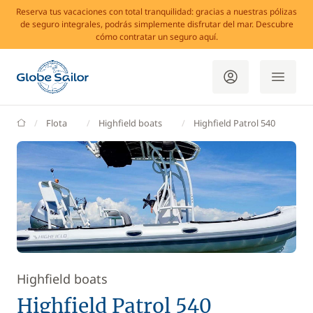
Reserva tus vacaciones con total tranquilidad: gracias a nuestras pólizas
de seguro integrales, podrás simplemente disfrutar del mar. Descubre
cómo contratar un seguro aquí.
GlobeSailor
Flota
Highfield boats
Highfield Patrol 540
Highfield boats
Highfield Patrol 540