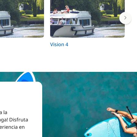
Vision 4
Ho
a la
ga! Disfruta
eriencia en