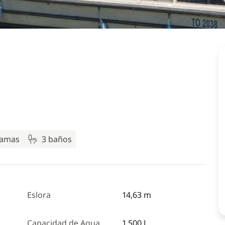
camas
3 baños
Eslora
14,63 m
Capacidad de Agua
1 500 L