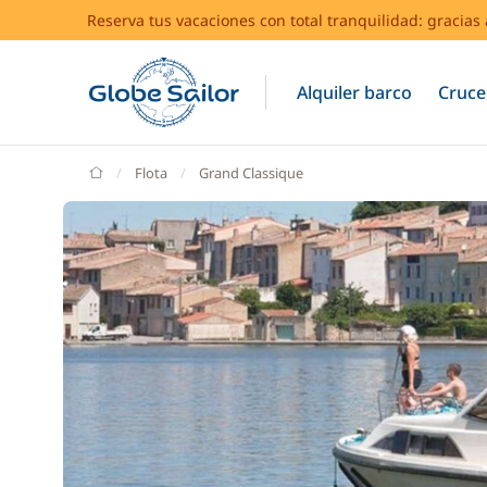
Reserva tus vacaciones con total tranquilidad: gracia
Alquiler barco
Cruce
GlobeSailor
Flota
Grand Classique