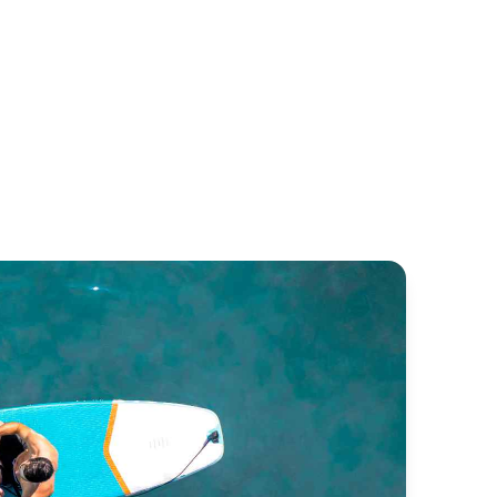
rizon 5
Mystique