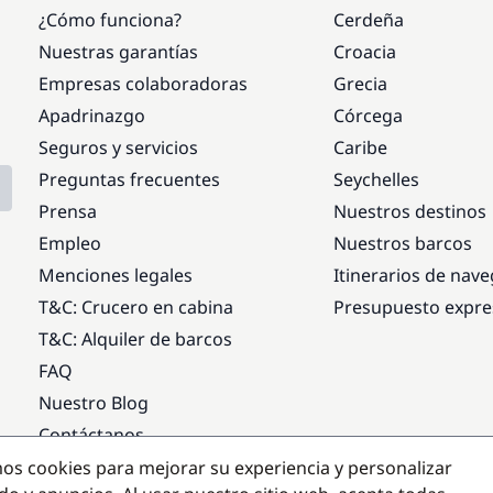
¿Cómo funciona?
Cerdeña
Nuestras garantías
Croacia
Empresas colaboradoras
Grecia
Apadrinazgo
Córcega
Seguros y servicios
Caribe
Preguntas frecuentes
Seychelles
Prensa
Nuestros destinos
Empleo
Nuestros barcos
Menciones legales
Itinerarios de nav
T&C: Crucero en cabina
Presupuesto expre
T&C: Alquiler de barcos
FAQ
Nuestro Blog
Contáctanos
mos cookies para mejorar su experiencia y personalizar
Destinos populares