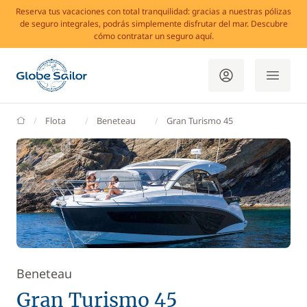
Reserva tus vacaciones con total tranquilidad: gracias a nuestras pólizas
de seguro integrales, podrás simplemente disfrutar del mar. Descubre
cómo contratar un seguro aquí.
GlobeSailor
Flota
Beneteau
Gran Turismo 45
Beneteau
Gran Turismo 45