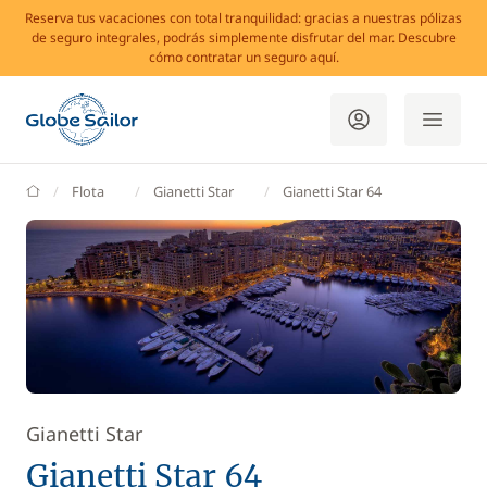
Reserva tus vacaciones con total tranquilidad: gracias a nuestras pólizas
de seguro integrales, podrás simplemente disfrutar del mar. Descubre
cómo contratar un seguro aquí.
GlobeSailor
Flota
Gianetti Star
Gianetti Star 64
Gianetti Star
Gianetti Star 64