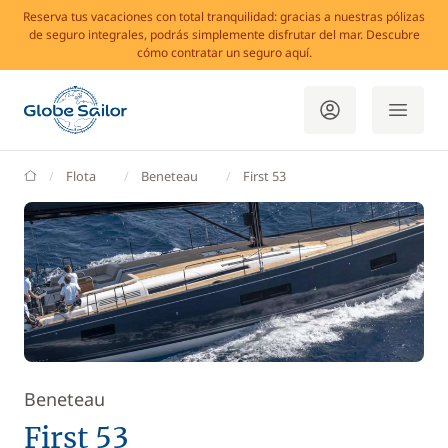
Reserva tus vacaciones con total tranquilidad: gracias a nuestras pólizas
de seguro integrales, podrás simplemente disfrutar del mar. Descubre
cómo contratar un seguro aquí.
GlobeSailor
Flota
Beneteau
First 53
Beneteau
First 53