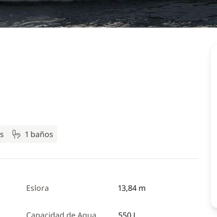
s
1 baños
Eslora
13,84 m
Capacidad de Agua
550 L