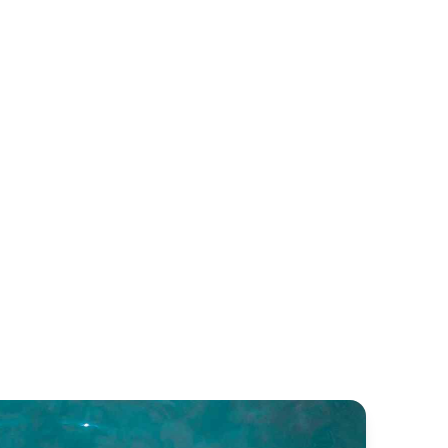
estige 460
Virtess 420 Fly
anneau
Bavaria